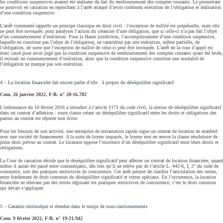
les conditions suspensives avaient été réalisées du fait du remboursement des comptes courants. Le promettant
se pourvoit en cassation en reprochant à l’arrêt attaqué d’avoir confondu exécution de l’obligation et réalisation
d’une condition suspensive.
L’arrêt commenté rappelle un principe classique en droit civil : l’exception de nullité est perpétuelle, mais elle
ne peut être invoquée, pour paralyser l’action du créancier d’une obligation, que si celle‑ci n’a pas fait l’objet
d’un commencement d’exécution. Pour la Haute juridiction, l’accomplissement d’une condition suspensive,
laquelle ne constitue pas l’objet de l’obligation, ne caractérise pas une exécution, même partielle, de
l’obligation, de sorte que l’exception de nullité de celui-ci peut être invoquée. L’arrêt de la cour d’appel est
donc cassé pour avoir jugé que la condition suspensive de remboursement des comptes courants ayant été levée,
il existait un commencement d’exécution, alors que la condition suspensive constitue une modalité de
l’obligation ne marque pas son exécution.
4 – La location financière fait encore parler d’elle : à propos du déséquilibre significatif
Com. 26 janvier 2022, F-B, n° 20-16.782
L’ordonnance du 10 février 2016 a introduit à l’article 1171 du code civil, la notion de déséquilibre significatif
dans un contrat d’adhésion : toute clause créant un déséquilibre significatif entre les droits et obligations des
parties au contrat est réputée non écrite.
Pour les besoins de son activité, une entreprise de restauration rapide signe un contrat de location de matériel
avec une société de financement. A la suite de loyers impayés, le loueur met en œuvre la clause résolutoire de
plein droit prévue au contrat. Le locataire oppose l’existence d’un déséquilibre significatif entre leurs droits et
obligations.
La Cour de cassation décide que le déséquilibre significatif peut affecter un contrat de location financière, quand
même il aurait été passé entre commerçants, dès lors qu’il ne relève pas de l’article L. 442-6, I, 2° du code de
commerce, soit des pratiques restrictives de concurrence. Cet arrêt permet de clarifier l’articulation des textes,
entre fondement de droit commun du déséquilibre significatif et textes spéciaux. En l’occurrence, la location
financière ne relevant pas des textes régissant les pratiques restrictives de concurrence, c’est le droit commun
qui devait s’appliquer.
5 – Garantie extrinsèque et étendue dans le temps de sous-cautionnements
Com. 9 février 2022, F‑B, n° 19‑21.942