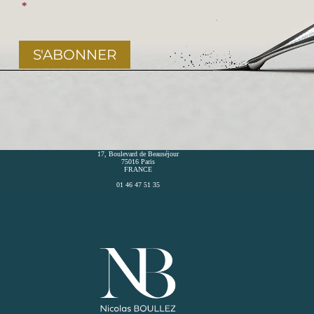
*
S'ABONNER
17, Boulevard de Beauséjour
75016 Paris
FRANCE
01 46 47 51 35