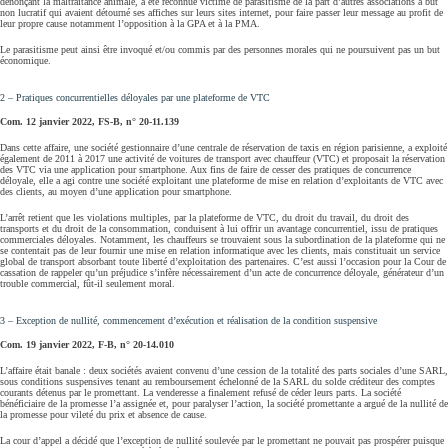
dénonçant la maltraitance animale, a été reconnue victime de parasitisme de la part d’autres associations à but
non lucratif qui avaient détourné ses affiches sur leurs sites internet, pour faire passer leur message au profit de
leur propre cause notamment l’opposition à la GPA et à la PMA.
Le parasitisme peut ainsi être invoqué et/ou commis par des personnes morales qui ne poursuivent pas un but
économique.
2 – Pratiques concurrentielles déloyales par une plateforme de VTC
Com. 12 janvier 2022, FS‑B, n° 20‑11.139
Dans cette affaire, une société gestionnaire d’une centrale de réservation de taxis en région parisienne, a exploité
également de 2011 à 2017 une activité de voitures de transport avec chauffeur (VTC) et proposait la réservation
des VTC via une application pour smartphone. Aux fins de faire de cesser des pratiques de concurrence
déloyale, elle a agi contre une société exploitant une plateforme de mise en relation d’exploitants de VTC avec
des clients, au moyen d’une application pour smartphone.
L’arrêt retient que les violations multiples, par la plateforme de VTC, du droit du travail, du droit des
transports et du droit de la consommation, conduisent à lui offrir un avantage concurrentiel, issu de pratiques
commerciales déloyales. Notamment, les chauffeurs se trouvaient sous la subordination de la plateforme qui ne
se contentait pas de leur fournir une mise en relation informatique avec les clients, mais constituait un service
global de transport absorbant toute liberté d’exploitation des partenaires. C’est aussi l’occasion pour la Cour de
cassation de rappeler qu’un préjudice s’infère nécessairement d’un acte de concurrence déloyale, générateur d’un
trouble commercial, fût-il seulement moral.
3 – Exception de nullité, commencement d’exécution et réalisation de la condition suspensive
Com. 19 janvier 2022, F‑B, n° 20‑14.010
L’affaire était banale : deux sociétés avaient convenu d’une cession de la totalité des parts sociales d’une SARL,
sous conditions suspensives tenant au remboursement échelonné de la SARL du solde créditeur des comptes
courants détenus par le promettant. La venderesse a finalement refusé de céder leurs parts. La société
bénéficiaire de la promesse l’a assignée et, pour paralyser l’action, la société promettante a argué de la nullité de
la promesse pour vileté du prix et absence de cause.
La cour d’appel a décidé que l’exception de nullité soulevée par le promettant ne pouvait pas prospérer puisque