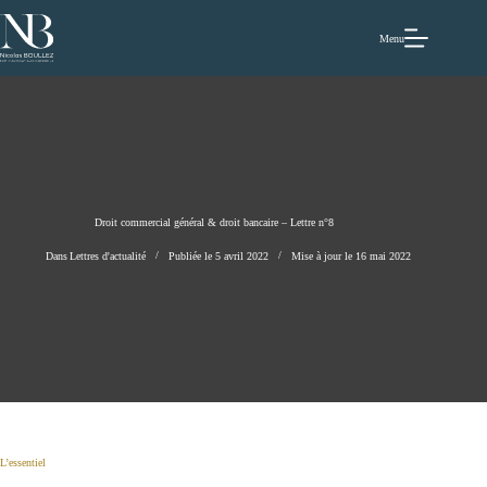
Passer
au
contenu
Menu
Droit commercial général & droit bancaire – Lettre n°8
Dans
Lettres d'actualité
Publiée le
5 avril 2022
Mise à jour le
16 mai 2022
L’essentiel