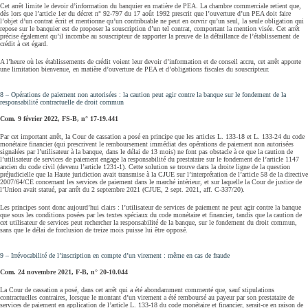
Cet arrêt limite le devoir d’information du banquier en matière de PEA. La chambre commerciale retient que,
dès lors que l’article 1er du décret n° 92-797 du 17 août 1992 prescrit que l’ouverture d’un PEA doit faire
l’objet d’un contrat écrit et mentionne qu’un contribuable ne peut en ouvrir qu’un seul, la seule obligation qui
repose sur le banquier est de proposer la souscription d’un tel contrat, comportant la mention visée. Cet arrêt
précise également qu’il incombe au souscripteur de rapporter la preuve de la défaillance de l’établissement de
crédit à cet égard.
A l’heure où les établissements de crédit voient leur devoir d’information et de conseil accru, cet arrêt apporte
une limitation bienvenue, en matière d’ouverture de PEA et d’obligations fiscales du souscripteur.
8 – Opérations de paiement non autorisées : la caution peut agir contre la banque sur le fondement de la
responsabilité contractuelle de droit commun
Com. 9 février 2022, FS‑B, n° 17‑19.441
Par cet important arrêt, la Cour de cassation a posé en principe que les articles L. 133-18 et L. 133-24 du code
monétaire financier (qui prescrivent le remboursement immédiat des opérations de paiement non autorisées
signalées par l’utilisateur à la banque, dans le délai de 13 mois) ne font pas obstacle à ce que la caution de
l’utilisateur de services de paiement engage la responsabilité du prestataire sur le fondement de l’article 1147
ancien du code civil (devenu l’article 1231-1). Cette solution se trouve dans la droite ligne de la question
préjudicielle que la Haute juridiction avait transmise à la CJUE sur l’interprétation de l’article 58 de la directive
2007/64/CE concernant les services de paiement dans le marché intérieur, et sur laquelle la Cour de justice de
l’Union avait statué, par arrêt du 2 septembre 2021 (CJUE, 2 sept. 2021, aff. C‑337/20).
Les principes sont donc aujourd’hui clairs : l’utilisateur de services de paiement ne peut agir contre la banque
que sous les conditions posées par les textes spéciaux du code monétaire et financier, tandis que la caution de
cet utilisateur de services peut rechercher la responsabilité de la banque, sur le fondement du droit commun,
sans que le délai de forclusion de treize mois puisse lui être opposé.
9 – Irrévocabilité de l’inscription en compte d’un virement : même en cas de fraude
Com. 24 novembre 2021, F‑B, n° 20‑10.044
La Cour de cassation a posé, dans cet arrêt qui a été abondamment commenté que, sauf stipulations
contractuelles contraires, lorsque le montant d’un virement a été remboursé au payeur par son prestataire de
services de paiement en application de l’article L. 133‑18 du code monétaire et financier, serait-ce en raison de