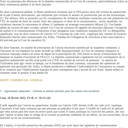
Voici un panorama des décisions de la chambre commerciale de la Cour de cassation, particulièrement riches en
droit commercial général et de droit bancaire.
En droit commercial général, la Haute juridiction reconnait que la SPA puisse avoir été victime de parasitisme
de la part d’autres associations, peu important que victimes et auteurs ne poursuivent pas un but économique
(1). Par ailleurs, Elle se prononce sur les conséquences de violations multiples commises par une plateforme de
VTC en matière de droit du travail, droit des transports et droit de la consommation : mises ensemble, ces
violations faussent la concurrence et offrent à l’opérateur un avantage concurrentiel déloyal (2). Une banale
affaire de cession de parts sociales, permet à la Cour de cassation de rappeler les principes régissant l’exception
de nullité et le commencement d’exécution d’une obligation sous conditions suspensives (3). Le déséquilibre
significatif, issu du droit commun de l’article 1171 nouveau du code civil, s’applique aux contrats de location
financière conclus entre commerçants (4). Enfin, l’étendue de l’obligation de couverture d’une sous-caution a
été précisée par la Cour de cassation (5).
En droit bancaire, en matière de prescription de l’action récursoire intentée par un acquéreur condamné, à
l’encontre de son banquier lui ayant accordé un crédit disproportionné, la Cour de cassation transpose la
solution classique relative au point de départ de la prescription (6). Elle limite le devoir d’information du
banquier en matière d’ouverture de PEA (7). La chambre commerciale a également tiré les conséquences de la
question préjudicielle qu’elle avait posée à la CJUE en matière de services de paiement : la caution de
l’utilisateur peut agir contre la banque, sur le fondement du droit commun, concernant des opérations de
paiement non autorisées (8). Enfin, la Haute juridiction a réaffirmé l’irrévocabilité de l’inscription en compte
d’un virement que l’établissement bancaire ne peut contrepasser sans l’accord de son client, quand même ce
virement serait le produit d’une fraude (9).
DROIT COMMERCIAL GENERAL
1 – Agissement parasitaire : victimes et auteurs œuvrant pour des causes non lucratives
Com. 16 février 2022, FS‑B, n° 20‑13.542
L’arrêt rappelle que l’action en parasitisme, fondée sur l’article 1382 devenu 1240, du code civil, implique
l’existence d’une faute commise par une personne au préjudice d’une autre. L’intérêt de l’arrêt est de préciser
que cette action peut être mise en œuvre quels que soient le statut juridique ou l’activité des parties, dès lors
que l’auteur se place dans le sillage de la victime en profitant indûment de ses efforts, de son savoir-faire, de sa
notoriété ou de ses investissements.
En l’espèce, la Société protectrice des animaux (SPA) qui avait lancé une opération de communication