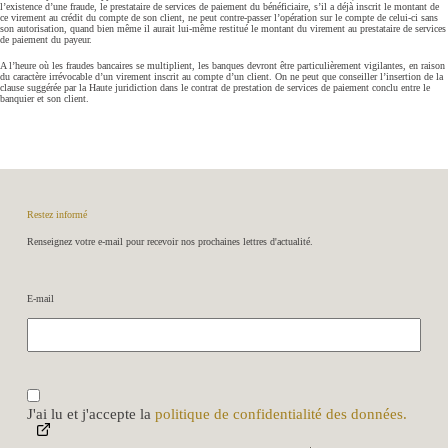
l’existence d’une fraude, le prestataire de services de paiement du bénéficiaire, s’il a déjà inscrit le montant de
ce virement au crédit du compte de son client, ne peut contre-passer l’opération sur le compte de celui-ci sans
son autorisation, quand bien même il aurait lui-même restitué le montant du virement au prestataire de services
de paiement du payeur.
A l’heure où les fraudes bancaires se multiplient, les banques devront être particulièrement vigilantes, en raison
du caractère irrévocable d’un virement inscrit au compte d’un client. On ne peut que conseiller l’insertion de la
clause suggérée par la Haute juridiction dans le contrat de prestation de services de paiement conclu entre le
banquier et son client.
Restez informé
Renseignez votre e-mail pour recevoir nos prochaines lettres d'actualité.
E-mail
R
G
P
J'ai lu et j'accepte la
politique de confidentialité des données.
D
*