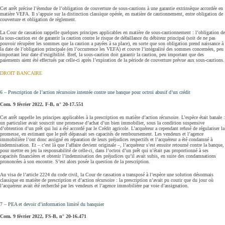
Cet arrêt précise l’étendue de l’obligation de couverture de sous-cautions à une garantie extrinsèque accordée en
matière VEFA. Il s’appuie sur la distinction classique opérée, en matière de cautionnement, entre obligation de
couverture et obligation de règlement.
La Cour de cassation rappelle quelques principes applicables en matière de sous-cautionnement : l’obligation de
la sous‑caution est de garantir la caution contre le risque de défaillance du débiteur principal (soit de ne pas
pouvoir récupérer les sommes que la caution a payées à sa place), en sorte que son obligation prend naissance à
la date de l’obligation principale (en l’occurrence les VEFA) et couvre l’intégralité des sommes concernées, peu
important leur date d’exigibilité. Bref, la sous-caution doit garantir la caution, peu important que des
paiements aient été effectués par celle-ci après l’expiration de la période de couverture prévue aux sous-cautions.
DROIT BANCAIRE
6 – Prescription de l’action récursoire intentée contre une banque pour octroi abusif d’un crédit
Com. 9 février 2022, F‑B, n° 20‑17.551
Cet arrêt rappelle les principes applicables à la prescription en matière d’action récursoire. L’espèce était banale :
un particulier avait souscrit une promesse d’achat d’un bien immobilier, sous la condition suspensive
d’obtention d’un prêt qui lui a été accordé par le Crédit agricole. L’acquéreur a cependant refusé de régulariser la
promesse, en estimant que le prêt dépassait ses capacités de remboursement. Les vendeurs et l’agence
immobilière l’ont donc assigné en réparation de leurs préjudices respectifs et l’acquéreur a été condamné à
indemnisation. Et – c’est là que l’affaire devient originale –, l’acquéreur s’est ensuite retourné contre la banque,
pour mettre en jeu la responsabilité de celle-ci, dans l’octroi d’un prêt qui n’était pas proportionné à ses
capacités financières et obtenir l’indemnisation des préjudices qu’il avait subis, en suite des condamnations
prononcées à son encontre. S’est alors posée la question de la prescription.
Au visa de l’article 2224 du code civil, la Cour de cassation a transposé à l’espèce une solution désormais
classique en matière de prescription et d’action récursoire : la prescription n’avait pu courir que du jour où
l’acquéreur avait été recherché par les vendeurs et l’agence immobilière par voie d’assignation.
7 – PEA et devoir d’information limité du banquier
Com. 9 février 2022, FS‑B, n° 20‑16.471