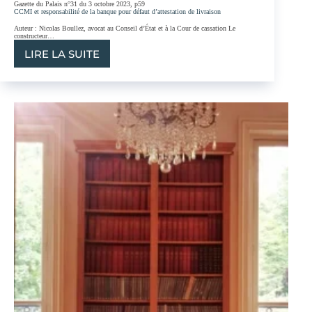
Gazette du Palais n°31 du 3 octobre 2023, p59
CCMI et responsabilité de la banque pour défaut d’attestation de livraison
Auteur : Nicolas Boullez, avocat au Conseil d’État et à la Cour de cassation Le
constructeur…
LIRE LA SUITE
CCMI
ET
RESPONSABILITÉ
DE
LA
BANQUE
POUR
DÉFAUT
D’ATTESTATION
DE
LIVRAISON