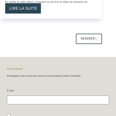
En matière de crédit affecté, le banquier est privé de la créance de restitution du…
LIRE LA SUITE
LA
RESPONSABILITÉ
BANCAIRE
EST-
ELLE
SOLUBLE
DANS
SUIVANT
LA
PROTECTION
DU
CONSOMMATEUR
AYANT
SOUSCRIT
Restez informé
UN
Renseignez votre e-mail pour recevoir nos prochaines lettres d'actualité.
CRÉDIT
AFFECTÉ
?
E-mail
R
G