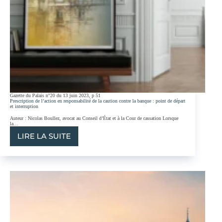
Gazette du Palais n°20 du 13 juin 2023, p 51
Prescription de l’action en responsabilité de la caution contre la banque : point de départ
et interruption
Auteur : Nicolas Boullez, avocat au Conseil d’État et à la Cour de cassation Lorsque
la…
LIRE LA SUITE
PRESCRIPTION
DE
L’ACTION
EN
RESPONSABILITÉ
DE
LA
CAUTION
CONTRE