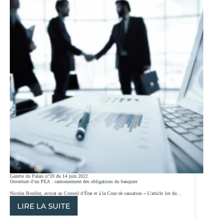
TRAVAUX :
LE
MAÎTRE
D’OUVRAGE
PEUT
DEMANDER
EN
RÉFÉRÉ
LA
RESTITUTION
DES
ACOMPTES
VERSÉS
PAR
LUI
AUX
LOCATEURS
D’OUVRAGE
Gazette du Palais n°20 du 14 juin 2022
Ouverture d’un PEA : cantonnement des obligations du banquier
Nicolas Boullez, avocat au Conseil d’État et à la Cour de cassation « L’article 1er du…
LIRE LA SUITE
OUVERTURE
D’UN