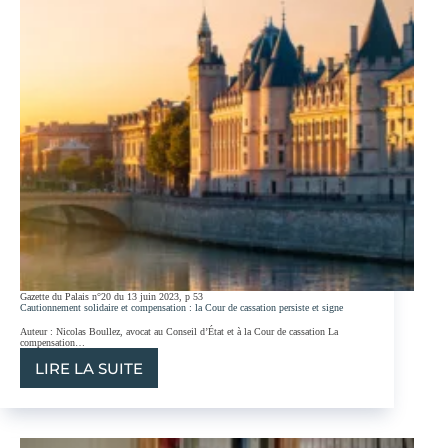
LA
BANQUE :
POINT
DE
DÉPART
ET
INTERRUPTION
Gazette du Palais n°20 du 13 juin 2023, p 53
Cautionnement solidaire et compensation : la Cour de cassation persiste et signe
Auteur : Nicolas Boullez, avocat au Conseil d’État et à la Cour de cassation La
compensation…
LIRE LA SUITE
CAUTIONNEMENT
SOLIDAIRE
ET
COMPENSATION :