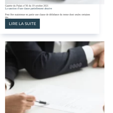
Gazette du Palais n°36 du 19 octobre 2021
La sanction d’une clause partiellement abusive
Peut être maintenue en partie une clause de déchéance du terme dont seules certaines
des…
LIRE LA SUITE
LA
SANCTION
D’UNE
CLAUSE
PARTIELLEMENT
ABUSIVE