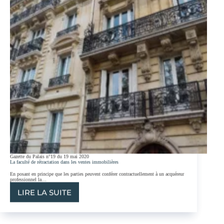
Gazette du Palais n°19 du 19 mai 2020
La faculté de rétractation dans les ventes immobilières
En posant en principe que les parties peuvent conférer contractuellement à un acquéreur
professionnel la…
LIRE LA SUITE
LA
FACULTÉ
DE