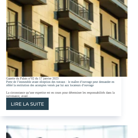
Gazette du Palais n°02 du 17 janvier 2023
Perte de l’immeuble avant réception des travaux : le maître d’ouvrage peut demander en
référé la restitution des acomptes versés par lui aux locateurs d’ouvrage
La circonstance qu’une expertise est en cours pour déterminer les responsabilités dans la
survenance, avant…
LIRE LA SUITE
PERTE
DE
L’IMMEUBLE
AVANT
RÉCEPTION
DES