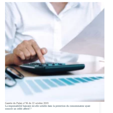
RÉTRACTATION
DANS
LES
VENTES
IMMOBILIÈRES
Gazette du Palais n°36 du 22 octobre 2019
La responsabilité bancaire est-elle soluble dans la protection du consommateur ayant
souscrit un crédit affecté ?