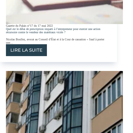
Gazette du Palais n°17 du 17 mai 2022
Quel est le délai de prescription imparti à l’entrepreneur pour exercer une action
récursoire contre le vendeur des matériaux viciés ?
Nicolas Boullez, avocat au Conseil d’État et à la Cour de cassation « Sauf à porter
une…
LIRE LA SUITE
QUEL
EST
LE
DÉLAI
DE
PRESCRIPTION
IMPARTI
À
L’ENTREPRENEUR
POUR
EXERCER
UNE
ACTION
RÉCURSOIRE
CONTRE