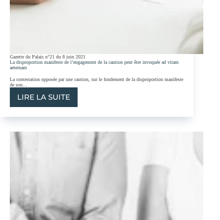
Gazette du Palais n°21 du 8 juin 2021
La disproportion manifeste de l’engagement de la caution peut être invoquée ad vitam
aeternam
La contestation opposée par une caution, sur le fondement de la disproportion manifeste
de son…
LIRE LA SUITE
LA
DISPROPORTION
MANIFESTE
DE
L’ENGAGEMENT
DE
LA
CAUTION
PEUT
ÊTRE
INVOQUÉE
AD
VITAM