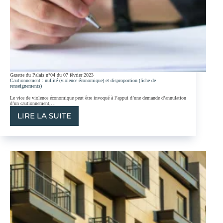
Gazette du Palais n°04 du 07 février 2023
Cautionnement : nullité (violence économique) et disproportion (fiche de
renseignements)
Le vice de violence économique peut être invoqué à l’appui d’une demande d’annulation
d’un cautionnement,…
LIRE LA SUITE
CAUTIONNEMENT :
NULLITÉ
(VIOLENCE
ÉCONOMIQUE)
ET
DISPROPORTION
(FICHE
DE
RENSEIGNEMENTS)