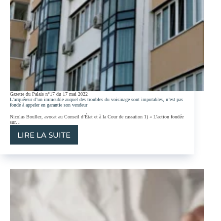
LE
VENDEUR
DES
MATÉRIAUX
VICIÉS ?
Gazette du Palais n°17 du 17 mai 2022
L’acquéreur d’un immeuble auquel des troubles du voisinage sont imputables, n’est pas
fondé à appeler en garantie son vendeur
Nicolas Boullez, avocat au Conseil d’État et à la Cour de cassation 1) « L’action fondée
sur…
LIRE LA SUITE
L’ACQUÉREUR
D’UN
IMMEUBLE
AUQUEL
DES
TROUBLES
DU
VOISINAGE
SONT