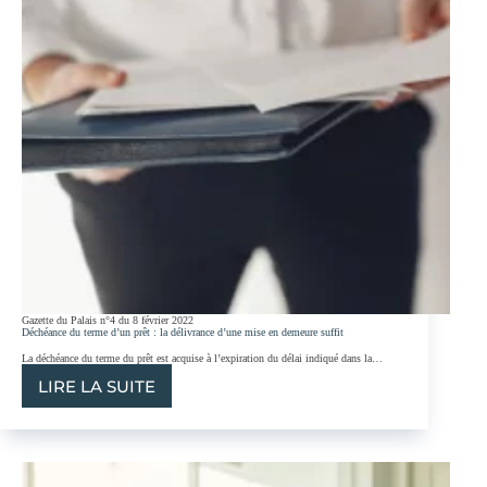
IMPUTABLES,
N’EST
PAS
FONDÉ
À
APPELER
EN
GARANTIE
SON
VENDEUR
Gazette du Palais n°4 du 8 février 2022
Déchéance du terme d’un prêt : la délivrance d’une mise en demeure suffit
La déchéance du terme du prêt est acquise à l’expiration du délai indiqué dans la…
LIRE LA SUITE
DÉCHÉANCE
DU
TERME
D’UN
PRÊT