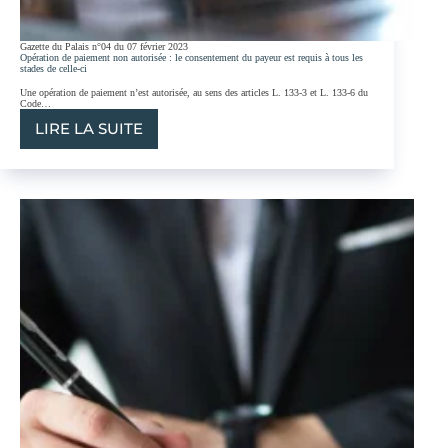
Gazette du Palais n°04 du 07 février 2023
Opération de paiement non autorisée : le consentement du payeur est requis à tous les
stades de celle-ci
Une opération de paiement n’est autorisée, au sens des articles L. 133-3 et L. 133-6 du
Code…
LIRE LA SUITE
OPÉRATION
DE
PAIEMENT
NON AUTORISÉE :
LE
CONSENTEMENT
DU
PAYEUR
EST
REQUIS
À
TOUS
LES
STADES
DE
CELLE-
CI