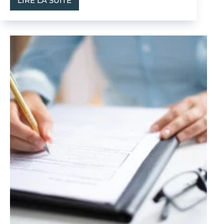
LIRE LA SUITE
CCMI
ET
ÉTENDUE
DES
OBLIGATIONS
DU
GARANT
DE
LIVRAISON