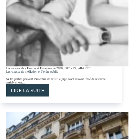
AETERNAM
Dalloz avocats - Exercer et Entreprendre 2020 p347 - 29 juillet 2020
Les clauses de médiation et l’ordre public
Si les parties peuvent s’interdire de saisir le juge avant d’avoir tenté de résoudre
amiablement…
LIRE LA SUITE
LES
CLAUSES
DE
MÉDIATION
ET
L’ORDRE
PUBLIC