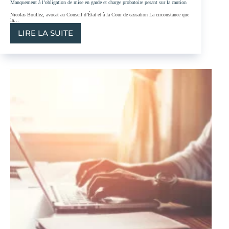
Manquement à l’obligation de mise en garde et charge probatoire pesant sur la caution
Nicolas Boullez, avocat au Conseil d’État et à la Cour de cassation La circonstance que
la…
LIRE LA SUITE
MANQUEMENT
À
L’OBLIGATION
DE
MISE
EN
GARDE
ET
CHARGE
PROBATOIRE
PESANT
SUR
LA
CAUTION