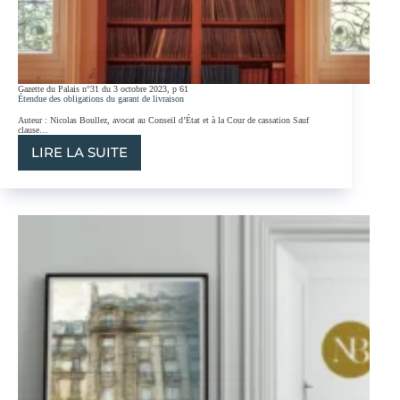
Gazette du Palais n°31 du 3 octobre 2023, p 61
Étendue des obligations du garant de livraison
Auteur : Nicolas Boullez, avocat au Conseil d’État et à la Cour de cassation Sauf
clause…
LIRE LA SUITE
ÉTENDUE
DES
OBLIGATIONS
DU
GARANT
DE
LIVRAISON