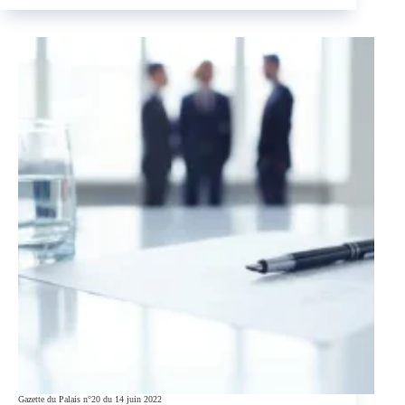
PEA :
CANTONNEMENT
DES
OBLIGATIONS
DU
BANQUIER
Gazette du Palais n°20 du 14 juin 2022