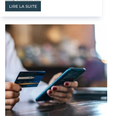
LIRE LA SUITE
BAIL
COMMERCIAL
–
L’OBLIGATION
DE
DÉPOLLUTION
EN
FIN
DE
BAIL
COMMERCIAL,
INSTRUMENT
DE
RÉPARATION
DU
DOMMAGE
ENVIRONNEMENTAL
–
ETUDE
PAR
NICOLAS
BOULLEZ