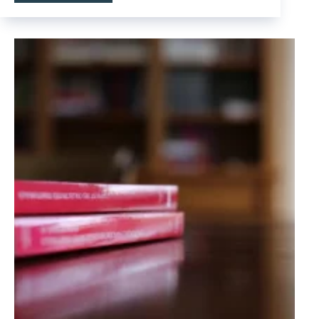
FORMALISME
EXCESSIF
EN
MATIÈRE
PROCÉDURALE :
ANALYSE
DE
LA
JURISPRUDENCE.