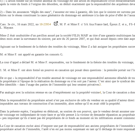
1) « L’action fondée sur un trouble anormal du voisinage est une action en responsabilité civile extracontractue
après la vente du fonds à l’origine des désordres, en déduit exactement que la responsabilité des acquéreurs deva
2) « Dans les assurances “dégâts des eaux”, l’assureur est tenu à garantie, dès lors que le sinistre est survenu pe
fuites sur le réseau constituant la cause génératrice du dommage est antérieure à la date de prise d’effet de l’assu
Cass. 3e civ., 16 mars 2022, no
18-23954
, M. P. et Mme F. c/ SA Axa France Iard, Époux Z. et a., FS–B
L. Mayaux
Mme Z était usufruitière d’un pavillon assuré par la société FILIA MAIF au titre d’une garantie multirisques ha
deux mois avant la survenance du sinistre, par acte du 26 janvier 2007, et qui était assuré depuis cette date aupr
Agissant sur le fondement de la théorie des troubles du voisinage, Mme Z a fait assigner les propriétaires success
M. et Mme F. ont appelé en garantie les consorts G.
La cour d’appel a déclaré M. et Mme F. responsables, sur le fondement de la théorie des troubles du voisinage, d
1. M. et Mme F. ont alors formé un pourvoi en cassation qui posait deux questions : la première portait sur l’ide
De ce que « la responsabilité d’un trouble anormal de voisinage est une responsabilité autonome détachée de tou
le propriétaire à l’époque de la réalisation du dommage ou n’en soit pas l’auteur. C’est ainsi que le syndicat d
être identifiés – dans l’usage des parties de l’immeuble qui leur seraient privatives
3
.
Par analogie avec la solution retenue en cas d’empiètement sur la propriété voisine
4
, la Cour de cassation a don
Mais la responsabilité du propriétaire actuel n’est pas exclusive de celle du vendeur en sa qualité d’auteur dire
imputables aux travaux de construction d’un immeuble, alors même qu’il en avait cédé la propriété.
Dans la présente espèce, l’acquéreur en déduisait, au soutien de son pourvoi, que le vendeur devait assumer une
de voisinage est indépendante de toute faute et qu’elle permet à la victime de demander réparation au propriétaire
« peu important qu’ils n’aient pas été propriétaires de ce fonds au moment où les infiltrations avaient commencé
La Cour de cassation exclut ainsi d’imputer une part de responsabilité aux anciens propriétaires de l’immeuble don
propriétaire actuel de l’immeuble, l’arrêt n’en est pas moins surprenant en tant qu’il décharge de toute responsab