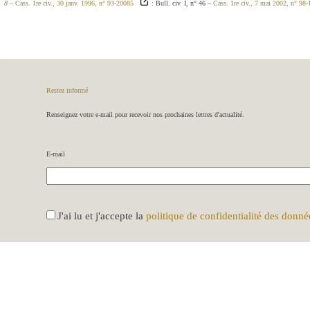
8 –
Cass. 1re civ., 30 janv. 1996, n° 93-20085
: Bull. civ. I, n° 46 –
Cass. 1re civ., 7 mai 2002, n° 98
Restez informé
Renseignez votre e-mail pour recevoir nos prochaines lettres d'actualité.
E-mail
R
J'ai lu et j'accepte la
politique de confidentialité des donné
G
P
D
*
S'ABONNER