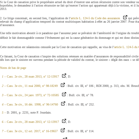
Si la Cour de cassation prive le propriétaire actuel du droit d’exercer une action récursoire contre son vendeur s
hypothèse, le demandeur à l’action récursoire ne fait qu’exercer l’action qui appartenait déjà à la victime, et il 
2013.
2. Le litige concernait, en second lieu, l’application de l’
article L. 124-5 du Code des assurances
qui prévo
relevait du champ d’application temporel du contrat multirisques habitation à effet au 26 janvier 2007. Pour écarte
d’assurance.
Une telle motivation aboutit à ce paradoxe que l’assureur peut se prévaloir de l’antériorité de l’origine du troubl
définit le fait dommageable comme l’événement qui est la cause génératrice du dommage et qui est donc distin
Cette motivation est néanmoins censurée par la Cour de cassation qui rappelle, au visa de l’
article L. 124-5 du
Ce faisant, la Cour de cassation s’inspire des solutions retenues en matière d’assurances de responsabilité civi
dès lors que le sinistre est survenu pendant la période de validité du contrat, le sinistre « dégât des eaux » se 
Notes de bas de page
1 –
Cass. 2e civ., 28 mars 2013, n° 12-13917
, D.
2 –
Cass. 3e civ., 11 mai 2000, n° 98-18249
: Bull. civ. III, n° 106 ; RDI 2000, p. 313, obs. M. Brusch
3 –
Cass. 3e civ., 24 janv. 1973, n° 72-10585
: Bull. civ. III, n° 78.
4 –
Cass. 3e civ., 16 déc. 1998, n° 96-14760
: Bull. civ. III, n° 252.
5 –
D. 2001, p. 2231, note P. Jourdain.
6 –
Cass. 2e civ., 28 mars 2013, n° 12-13917
, D.
7 –
Cass. 3e civ., 12 oct. 2017, n° 16-19657
: Bull. civ. III, n° 114.