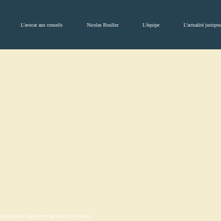
L’avocat aux conseils
Nicolas Boullez
L’équipe
L’actualité jurispru
t pas fondé à appeler en garantie son vendeur