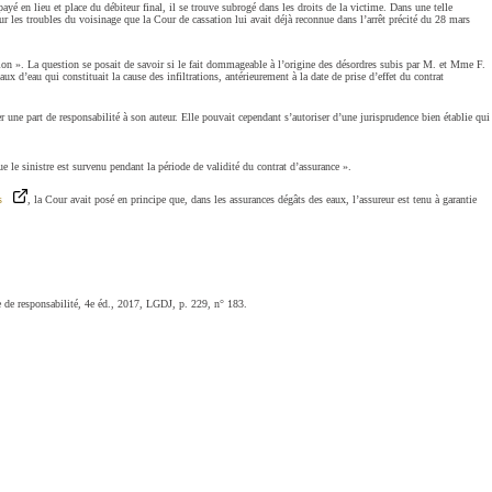
yé en lieu et place du débiteur final, il se trouve subrogé dans les droits de la victime. Dans une telle
 sur les troubles du voisinage que la Cour de cassation lui avait déjà reconnue dans l’arrêt précité du 28 mars
ation ». La question se posait de savoir si le fait dommageable à l’origine des désordres subis par M. et Mme F.
ux d’eau qui constituait la cause des infiltrations, antérieurement à la date de prise d’effet du contrat
er une part de responsabilité à son auteur. Elle pouvait cependant s’autoriser d’une jurisprudence bien établie qui
ue le sinistre est survenu pendant la période de validité du contrat d’assurance ».
s
, la Cour avait posé en principe que, dans les assurances dégâts des eaux, l’assureur est tenu à garantie
e de responsabilité, 4e éd., 2017, LGDJ, p. 229, n° 183.