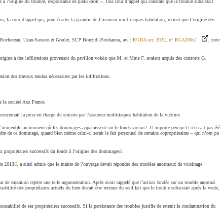
à l’origine du trouble, responsable de plein droit ». Une cour d’appel qui constate que le trouble subsistait
s, la cour d’appel qui, pour écarter la garantie de l’assureur multirisques habitation, retient que l’origine des
CP Rocheteau, Uzan-Sarrano et Goulet, SCP Bouzidi-Bouhanna, av. :
RGDA avr. 2022, n° RGA200s2
, note
’origine à des infiltrations provenant du pavillon voisin que M. et Mme F. avaient acquis des consorts G.
tion des travaux rendus nécessaires par les infiltrations.
e la société Axa France.
ncernait la prise en charge du sinistre par l’assureur multirisques habitation de la victime.
l de l’immeuble au moment où les dommages apparaissent sur le fonds voisin
2
. Il importe peu qu’il n’en ait pas été
ndre de ce dommage, quand bien même celui-ci serait le fait personnel de certains copropriétaires – qui n’ont pu
ux propriétaires successifs du fonds à l’origine des dommages
5
.
ars 2013
6
, a ainsi admis que le maître de l’ouvrage devait répondre des troubles anormaux de voisinage
 de cassation rejette une telle argumentation. Après avoir rappelé que l’action fondée sur un trouble anormal
bilité des propriétaires actuels du bien devait être retenue du seul fait que le trouble subsistait après la vente,
nsabilité de ses propriétaires successifs. Si la persistance des troubles justifie de retenir la condamnation du