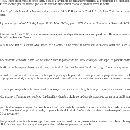
lle qui, indépendamment de toute faute, permet à la victime de demander réparation au propriétaire de l’immeuble 
it être retenue, peu important que les infiltrations aient commencé à se produire avant la vente.
ndant la période de validité du contrat d’assurance ». Viole l’alinéa 1er de l’article L. 1245 du Code des assurance
rance.
 (cassation partielle CA Paris, 5 sept. 2018), Mme Teiller, prés. ; SCP Gatineau, Fattaccini et Rebeyrol, S
bitation. Le 3 mars 2007, elle a déclaré à son assureur un dégât des eaux dans son pavillon. Elle en a imputé l
ès de la société Axa France.
ifs du pavillon et la société Axa France, afin d’obtenir le paiement de dommages et intérêts, ainsi que la réalisa
es désordres affectant le pavillon de Mme Z dans la proportion de 60 %, et a rejeté leur appel en garantie contr
ntification du responsable en cas de vente du fonds à l’origine des troubles de voisinage ; la seconde question co
te faute »
1
, la Cour de cassation a déduit par le passé que le poids de la dette pèse sur le propriétaire actue
es copropriétaires doit, en sa qualité de propriétaire du fonds d’où proviennent des inconvénients anormaux, répo
c admis que la réparation des troubles du voisinage s’analyse en une obligation propter rem qui est transmise a
ct des travaux à l’origine des troubles. La deuxième chambre civile de la Cour de cassation, par un arrêt du 28 m
 part du dommage causé par l’immeuble avant qu’il n’en cède la propriété. La troisième chambre civile de la Cour
 de l’immeuble à l’origine du trouble, responsable de plein droit, la Cour de cassation a considéré que la responsa
 à se produire ».
t provient le trouble de voisinage. Il est vrai qu’aucun arrêt n’avait jamais admis de retenir in solidum la respo
ilité l’ancien propriétaire auquel une partie des troubles est pourtant imputable.