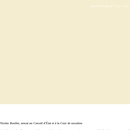
Gazette du Palais n°17 du 17 mai
Nicolas Boullez, avocat au Conseil d’État et à la Cour de cassation