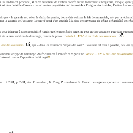
ur un fondement personnel, il en va autrement de l’action exercée sur un fondement subrogatoire, lorsque, ayant pa
lui est donc loisible d’exercer contre l’ancien propriétaire de l’immeuble à l’origine des troubles, l’action fondée
it que « la garantie est, selon le choix des parties, déclenchée soit par le fait dommageable, soit par la réclam
r la garantie de l’assureur, la cour d’appel s’est attachée à la date de survenance du défaut d’étanchéité des résea
e pour échapper à sa responsabilité, tandis que le propriétaire actuel ne peut en tirer argument pour faire support
ct de la manifestation du dommage, comme le prévoit l’
article L. 124-1-1 du Code des assurances
7
.
 Code des assurances
, que « dans les assurances “dégâts des eaux”, l’assureur est tenu à garantie, dès lors q
le couvrant ce type de dommage. Antérieurement à l’entrée en vigueur de l’
article L. 124-5 du Code des assurance
définissant comme l’apparition dudit dégât
8
.
i ; D. 2001, p. 2231, obs. P. Jourdain ; G. Viney, P. Jourdain et S. Carval, Les régimes spéciaux et l’assuranc