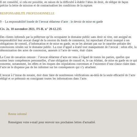
Il est conseillé, si cela est possible, en raison de la difficulté à établir l’abus de droit, de rédiger de façon
précise la lettre de mission et de contractualiser les conditions de la rupture.
RESPONSABILITE PROFESSIONNELLE
9 – La responsabilité lourde de l’avocat rédacteur d’acte : le devoir de mise en garde
Civ. 2e, 10 novembre 2021, FS-B, n° 20-12.235
Des clients informés par la préfecture qu’ils occupaient le domaine public sans droit ni titre, ont assigné en
responsabilité leur avocat chargé de la cession du fonds de commerce, lui reprochant d’avoir manqué à ses
obligations de conseil, d’information et de mise en garde, en ne les alertant pas sur le caractère précaire des
concessions situées sur le domaine public. La cour d’appel a écarté tout manquement de l’avocat : selon elle, la
dénomination des actes de concession, annexés à l’acte de vente, était claire.
La Cour de cassation censure : l’avocat rédacteur d’acte est tenu à l’égard de toutes les parties, quelles que
soient leurs compétences personnelles, d’une obligation de conseil et, le cas échéant, de mise en garde en ce qui
concerne, notamment, les effets et les risques des stipulations convenues et l’existence d’une clause claire dans
l’acte ne le dispense pas de les informer sur les conséquences qui s’y attachent.
L’avocat à l’instar du notaire, doit donc faire de nombreuses vérifications au-delà de la seule efficacité de l’acte
rédigé et se prémunir en consignant toutes les informations dans l’acte.
Restez informé
Renseignez votre e-mail pour recevoir nos prochaines lettres d'actualité.