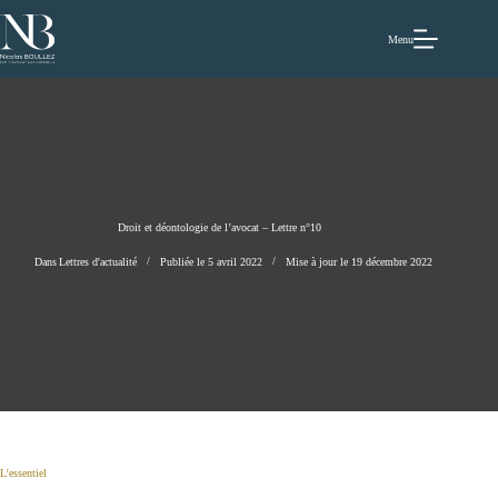
Passer
au
contenu
Menu
Droit et déontologie de l’avocat – Lettre n°10
Dans
Lettres d'actualité
Publiée le
5 avril 2022
Mise à jour le
19 décembre 2022
L’essentiel