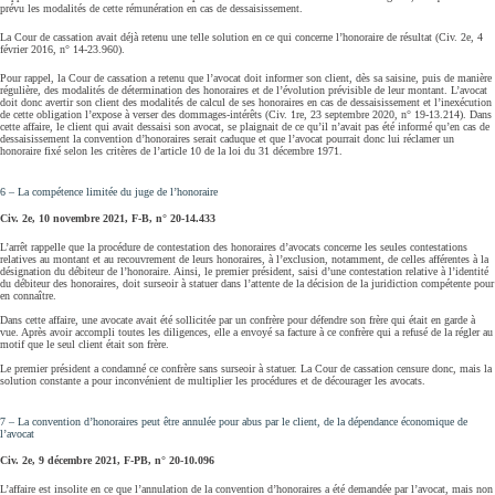
prévu les modalités de cette rémunération en cas de dessaisissement.
La Cour de cassation avait déjà retenu une telle solution en ce qui concerne l’honoraire de résultat (Civ. 2e, 4
février 2016, n° 14-23.960).
Pour rappel, la Cour de cassation a retenu que l’avocat doit informer son client, dès sa saisine, puis de manière
régulière, des modalités de détermination des honoraires et de l’évolution prévisible de leur montant. L’avocat
doit donc avertir son client des modalités de calcul de ses honoraires en cas de dessaisissement et l’inexécution
de cette obligation l’expose à verser des dommages-intérêts (Civ. 1re, 23 septembre 2020, n° 19-13.214). Dans
cette affaire, le client qui avait dessaisi son avocat, se plaignait de ce qu’il n’avait pas été informé qu’en cas de
dessaisissement la convention d’honoraires serait caduque et que l’avocat pourrait donc lui réclamer un
honoraire fixé selon les critères de l’article 10 de la loi du 31 décembre 1971.
6 – La compétence limitée du juge de l’honoraire
Civ. 2e, 10 novembre 2021, F-B, n° 20-14.433
L’arrêt rappelle que la procédure de contestation des honoraires d’avocats concerne les seules contestations
relatives au montant et au recouvrement de leurs honoraires, à l’exclusion, notamment, de celles afférentes à la
désignation du débiteur de l’honoraire. Ainsi, le premier président, saisi d’une contestation relative à l’identité
du débiteur des honoraires, doit surseoir à statuer dans l’attente de la décision de la juridiction compétente pour
en connaître.
Dans cette affaire, une avocate avait été sollicitée par un confrère pour défendre son frère qui était en garde à
vue. Après avoir accompli toutes les diligences, elle a envoyé sa facture à ce confrère qui a refusé de la régler au
motif que le seul client était son frère.
Le premier président a condamné ce confrère sans surseoir à statuer. La Cour de cassation censure donc, mais la
solution constante a pour inconvénient de multiplier les procédures et de décourager les avocats.
7 – La convention d’honoraires peut être annulée pour abus par le client, de la dépendance économique de
l’avocat
Civ. 2e, 9 décembre 2021, F-PB, n° 20-10.096
L’affaire est insolite en ce que l’annulation de la convention d’honoraires a été demandée par l’avocat, mais non