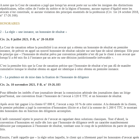
A noter que la Cour de cassation a jugé que lorsqu’un avocat porte sur sa robe les insignes des distinctions
républicaines, telles celles de l’ordre du mérite et de la légion d’honneur, aucune rupture d’égalité entre les
avocats n’est constituée, ni aucune violation des principes essentiels de la profession (Civ. 1re 24 octobre 2018,
n° 17-26.166).
HONORAIRES
2 – La règle « une instance, un honoraire de résultat »
Civ. 2e, 8 juillet 2021, F-B, n° 20-10.850
La Cour de cassation refuse la possibilité à un avocat qui a obtenu un honoraire de résultat en première
instance, de prévoir en appel un nouvel honoraire de résultat calculer sur une base de calcul identique. Elle pose
le principe que « l’honoraire de résultat prévu par convention préalable n’est dû par le client à son avocat que
lorsqu’il a été mis fin à l’instance par un acte ou une décision juridictionnelle irrévocable ».
C’est la première fois que la Cour de cassation précise que l’honoraire de résultat n’est pas dû de manière
cumulative lorsque le résultat obtenu en appel est identique à celui obtenu en première instance.
3 – La prudence est de mise dans la fixation de l’honoraire de diligence
Civ. 2e, 10 novembre 2021, F-B, n° 19-26.183
Pour défendre les intérêts d’une journaliste devant la commission arbitrale des journalistes dans un litige
prud’homal, une convention fixait l’honoraire de l’avocat à 120 € TTC et un honoraire de résultat.
Après avoir fait gagner à la cliente 67.000 €, l’avocat a reçu 10 % de cette somme. A la demande de la cliente,
le premier président a jugé la convention d’honoraires illicite et a fixé à la somme de 1.200 € TTC le montant
des honoraires dus en fonction des diligences accomplies.
L’arrêt commenté rejette le pourvoi de l’avocat en rappelant deux solutions classiques. Tout d’abord, la
convention d’honoraires est nulle dès lors que l’honoraire de diligence revêt un caractère manifestement
dérisoire par comparaison à l’honoraire de résultat, tombant sous le coup de la prohibition du pacte de quota
litis.
Ensuite, l’arrêt rappelle que « la règle selon laquelle, le client qui a librement payé les honoraires d’avocat après