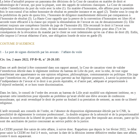
La lettre d’actualité propose un panorama des décisions de la Cour de cassation en matière de droit et
déontologie de l’avocat, qui pour la plupart, sont des rappels de solutions classiques. La Cour de cassation
valide l’interdiction du port du voile avec la robe (1). En matière d’honoraires, elle affirme pour la première
fois le non-cumul d’un même honoraire de résultat en première instance et en appel (2). Tombe sous le coup de
la prohibition du pacte de quota litis, l’honoraire de diligence manifestement dérisoire par comparaison à
l’honoraire de résultat (3). La Haute Cour rappelle que la preuve de la convention d’honoraires est libre (4) et
accorde toute efficacité à la clause qui stipule la rémunération de l’avocat en cas de dessaisissement (5). Elle
retient toujours une compétence limitée du juge de l’honoraire (6). Elle reconnaît le droit à l’avocat sous
dépendance économique de son client, de faire annuler la convention d’honoraires pour abus (7) et les
conséquences de la révocation du mandat par le client ne sont indemnisées qu’en cas d’abus de droit (8). Enfin,
elle impose à l’avocat rédacteur d’acte, une obligation lourde de mise en garde (9).
COSTUME D’AUDIENCE
1 – Le port de signes distinctifs par les avocats : l’affaire du voile
Civ. 1re, 2 mars 2022, FP-B+R, n° 20-20.185
Dans cet arrêt destiné à être commenté dans son rapport annuel, la Cour de cassation vient de valider
l’interdiction édictée dans le règlement intérieur du barreau de Lille du port, avec la robe, de tout signe
manifestant une appartenance ou une opinion religieuse, philosophique, communautaire ou politique. Elle juge
que l’interdiction est, d’une part, nécessaire pour parvenir au but légitime poursuivi, à savoir la protection de
l’indépendance de l’avocat et le droit à un procès équitable, et d’autre part, adéquate et proportionnée à
l’objectif recherché, et ce hors toute discrimination.
Dans les faits, le conseil de l’ordre des avocats au barreau de Lille avait modifié son règlement intérieur, en y
ajoutant cette interdiction pour répondre au problème qu’avait révélé une élève avocate de confession
musulmane, qui avait revendiqué le droit de porter un foulard à sa prestation de serment, au nom de sa liberté
religieuse.
L’arrêt reconnaît aux conseils de l’ordre, en l’absence de disposition réglementaire édictée par le CNB, la
possibilité de réglementer le costume professionnel ; la double exigence de la nécessité et de la proportionnalité
dessine la restriction de la liberté de porter des signes distinctifs qui peut être imposée aux avocats, parce qu’ils
sont des auxiliaires de justice concourant au service public de la justice.
La CEDH pourrait être saisie de cette affaire, à suivre donc. Rappelons que depuis le 1er février 2022, le délai
pour saisir la CEDH est fixé à 4 mois, suivant la date de la décision interne définitive rendue dans une affaire,
contre 6 mois auparavant.