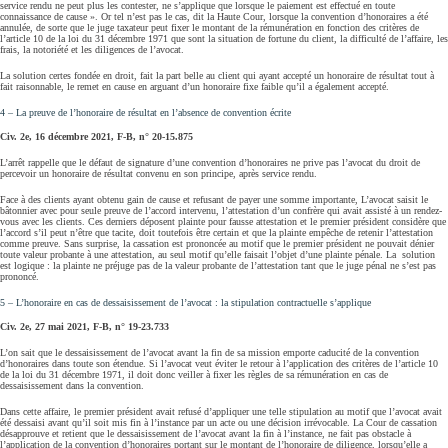
service rendu ne peut plus les contester, ne s’applique que lorsque le paiement est effectué en toute
connaissance de cause ». Or tel n’est pas le cas, dit la Haute Cour, lorsque la convention d’honoraires a été
annulée, de sorte que le juge taxateur peut fixer le montant de la rémunération en fonction des critères de
l’article 10 de la loi du 31 décembre 1971 que sont la situation de fortune du client, la difficulté de l’affaire, les
frais, la notoriété et les diligences de l’avocat.
La solution certes fondée en droit, fait la part belle au client qui ayant accepté un honoraire de résultat tout à
fait raisonnable, le remet en cause en arguant d’un honoraire fixe faible qu’il a également accepté.
4 – La preuve de l’honoraire de résultat en l’absence de convention écrite
Civ. 2e, 16 décembre 2021, F-B, n° 20-15.875
L’arrêt rappelle que le défaut de signature d’une convention d’honoraires ne prive pas l’avocat du droit de
percevoir un honoraire de résultat convenu en son principe, après service rendu.
Face à des clients ayant obtenu gain de cause et refusant de payer une somme importante, L’avocat saisit le
bâtonnier avec pour seule preuve de l’accord intervenu, l’attestation d’un confrère qui avait assisté à un rendez-
vous avec les clients. Ces derniers déposent plainte pour fausse attestation et le premier président considère que
l’accord s’il peut n’être que tacite, doit toutefois être certain et que la plainte empêche de retenir l’attestation
comme preuve. Sans surprise, la cassation est prononcée au motif que le premier président ne pouvait dénier
toute valeur probante à une attestation, au seul motif qu’elle faisait l’objet d’une plainte pénale. La solution
est logique : la plainte ne préjuge pas de la valeur probante de l’attestation tant que le juge pénal ne s’est pas
prononcé.
5 – L’honoraire en cas de dessaisissement de l’avocat : la stipulation contractuelle s’applique
Civ. 2e, 27 mai 2021, F-B, n° 19-23.733
L’on sait que le dessaisissement de l’avocat avant la fin de sa mission emporte caducité de la convention
d’honoraires dans toute son étendue. Si l’avocat veut éviter le retour à l’application des critères de l’article 10
de la loi du 31 décembre 1971, il doit donc veiller à fixer les règles de sa rémunération en cas de
dessaisissement dans la convention.
Dans cette affaire, le premier président avait refusé d’appliquer une telle stipulation au motif que l’avocat avait
été dessaisi avant qu’il soit mis fin à l’instance par un acte ou une décision irrévocable. La Cour de cassation
désapprouve et retient que le dessaisissement de l’avocat avant la fin à l’instance, ne fait pas obstacle à
l’application de la convention d’honoraires portant sur le montant de l’honoraire de diligence, lorsqu’elle a