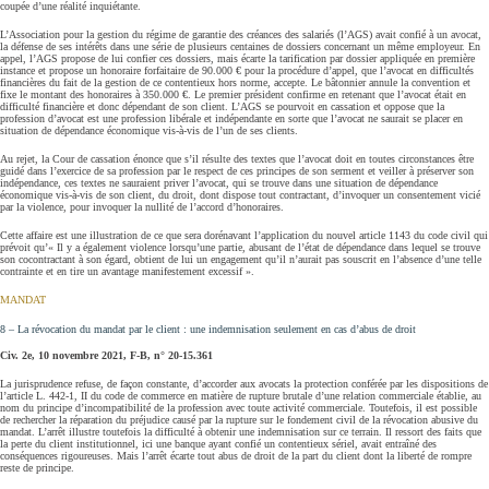
coupée d’une réalité inquiétante.
L’Association pour la gestion du régime de garantie des créances des salariés (l’AGS) avait confié à un avocat,
la défense de ses intérêts dans une série de plusieurs centaines de dossiers concernant un même employeur. En
appel, l’AGS propose de lui confier ces dossiers, mais écarte la tarification par dossier appliquée en première
instance et propose un honoraire forfaitaire de 90.000 € pour la procédure d’appel, que l’avocat en difficultés
financières du fait de la gestion de ce contentieux hors norme, accepte. Le bâtonnier annule la convention et
fixe le montant des honoraires à 350.000 €. Le premier président confirme en retenant que l’avocat était en
difficulté financière et donc dépendant de son client. L’AGS se pourvoit en cassation et oppose que la
profession d’avocat est une profession libérale et indépendante en sorte que l’avocat ne saurait se placer en
situation de dépendance économique vis-à-vis de l’un de ses clients.
Au rejet, la Cour de cassation énonce que s’il résulte des textes que l’avocat doit en toutes circonstances être
guidé dans l’exercice de sa profession par le respect de ces principes de son serment et veiller à préserver son
indépendance, ces textes ne sauraient priver l’avocat, qui se trouve dans une situation de dépendance
économique vis-à-vis de son client, du droit, dont dispose tout contractant, d’invoquer un consentement vicié
par la violence, pour invoquer la nullité de l’accord d’honoraires.
Cette affaire est une illustration de ce que sera dorénavant l’application du nouvel article 1143 du code civil qui
prévoit qu’« Il y a également violence lorsqu’une partie, abusant de l’état de dépendance dans lequel se trouve
son cocontractant à son égard, obtient de lui un engagement qu’il n’aurait pas souscrit en l’absence d’une telle
contrainte et en tire un avantage manifestement excessif ».
MANDAT
8 – La révocation du mandat par le client : une indemnisation seulement en cas d’abus de droit
Civ. 2e, 10 novembre 2021, F-B, n° 20-15.361
La jurisprudence refuse, de façon constante, d’accorder aux avocats la protection conférée par les dispositions de
l’article L. 442-1, II du code de commerce en matière de rupture brutale d’une relation commerciale établie, au
nom du principe d’incompatibilité de la profession avec toute activité commerciale. Toutefois, il est possible
de rechercher la réparation du préjudice causé par la rupture sur le fondement civil de la révocation abusive du
mandat. L’arrêt illustre toutefois la difficulté à obtenir une indemnisation sur ce terrain. Il ressort des faits que
la perte du client institutionnel, ici une banque ayant confié un contentieux sériel, avait entraîné des
conséquences rigoureuses. Mais l’arrêt écarte tout abus de droit de la part du client dont la liberté de rompre
reste de principe.