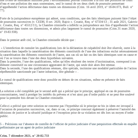
une rivière de substances nuisibles pour l’environnement pouvait constituer à la fois une pollution de cours
d’eau et une pollution des eaux souterraines, seul le cumul de ces deux chefs de poursuite permettant
d’appréhender l’action délictueuse dans toutes ses dimensions (Crim. 16 avril 2019, n° 18-84.073, Bull. n°
77).
Forte de la jurisprudence européenne qui admet, sous conditions, que des faits identiques puissent faire l’objet
de poursuites successives (v. CEDH, 8 oct. 2020, Bajcic c. Croatie, Req. n° 67334/13 ; 31 août 2021, Galovic
c. Croatie, Req. n° 45512/11), la Chambre criminelle a infléchi sa jurisprudence aux fins d’appréhender l’action
délictueuse dans toutes ses dimensions, et admis plus largement le cumul de poursuites (Crim.31 mars 2020,
n° 19-83.938).
Dans le premier arrêt cité, la Chambre criminelle décide que :
» L’interdiction de cumuler les qualifications lors de la déclaration de culpabilité doit être réservée, outre à la
situation dans laquelle la caractérisation des éléments constitutifs de l’une des infractions exclut nécessairement
la caractérisation des éléments constitutifs de l’autre, aux cas où un fait ou des faits identiques sont en cause et
où l’on se trouve dans l’une des deux hypothèses suivantes.
Dans la première, l’une des qualifications, telles qu’elles résultent des textes d’incrimination, correspond à un
élément constitutif ou une circonstance aggravante de l’autre, qui seule doit alors être retenue.
Dans la seconde, l’une des qualifications retenues, dite spéciale, incrimine une modalité particulière de l’action
répréhensible sanctionnée par l’autre infraction, dite générale « .
Le cumul de qualifications reste donc possible en dehors de ces situations, même en présence de faits
identiques.
La solution a été complétée par le second arrêt qui a précisé que le principe, appliqué en cas de poursuites
concomitantes, tend à protéger les intérêts du prévenu et n’est ainsi pas d’ordre public et ne peut être soulevé
pour la première fois devant la Chambre criminelle.
Celle-ci a précisé que cette solution ne concerne pas l’hypothèse où le principe ne bis in idem est invoqué à
l’occasion de poursuites successives, car, dans ce cas, ce principe concourt également à préserver l’autorité des
décisions de justice et la sécurité juridique et l’exception prise de sa violation est dès lors un moyen d’ordre
public.
5 – Précisions sur l’absence de contrôle de l’officier de police judiciaire d’une perquisition effectuée en enquête
préliminaire par un agent de police judiciaire
Crim. 7 décembre 2021, n° 20-82.733