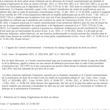
Les praticiens du droit pénal seront intéressés par les décisions du Conseil constitutionnel qui étendent le
champ d’application du droit au silence (30 sept. 2021, n° 2021-934, QPC et n° 2021-935, QPC), ce qui fait
écho à sa consécration par le législateur (Loi n° 2021-1729 du 22 déc. 2021 pour la confiance dans l’institution
judiciaire). La Chambre criminelle, quant à elle, a limité l’interdiction du cumul de qualifications pour les
mêmes faits dans le cadre de poursuites concomitantes (Crim. 15 déc. 2021, n° 21-81.864), a précisé l’exigence
d’un contrôle de l’OPJ d’une perquisition effectuée en enquête préliminaire par un APJ (Crim. 7 déc. 2021, n°
20-82.733) et a réaffirmé que la présence d’un tiers lors d’une interpellation et la publication d’actes de
procédure ne suffisent pas à caractériser une violation du secret de l’instruction (Crim. 19 oct. 2021, n° 21-
81.569). L’exigence posée par le Conseil constitutionnel d’une protection effective pour les tiers de bonne foi
en cas de peine complémentaire de confiscation, a été légalement consacrée (Loi n° 2021-1729 du 22 déc.
2021). La Chambre criminelle a précisé à nouveau les conditions d’admission du fait justificatif de l’usage
d’une arme par un fonctionnaire de police (Crim. 6 oct. 2021, n° 21-84.295). Enfin, il a été jugé qu’une
fonction religieuse, même bénévole, est une fonction professionnelle et sociale pouvant être interdite dans le
cadre d’une mesure de contrôle judiciaire ou d’une peine complémentaire (Crim. 4 nov. 2021, n° 21-80.413 et
n° 21-85.144). Bonne lecture !
1 – L’apport du Conseil constitutionnel : l’extension du champ d’application du droit au silence
Cons. const. 30 septembre 2021, n° 2021-934, QPC et n° 2021-935, QPC
Par ces deux décisions, le Conseil constitutionnel juge que la personne traduite devant le juge des libertés
et de la détention, appelé à statuer sur une mesure de détention provisoire dans le cadre d’une procédure
d’instruction (art. 145 CPP) ou d’une convocation par procès-verbal devant le tribunal correctionnel (art.
340 CPP), doit être informée de son droit de se taire.
Ces deux solutions renforcent l’extension, amorcée par la Chambre criminelle et le Conseil constitutionnel,
de la notification du droit de se taire à tous les stades de la procédure pénale (V. not. Cons. const. 4 mars
2021, n° 2020-886, QPC ; Crim. 24 févr. 2021, n° 20-86.537 ; 10 févr. 2021, n° 20-86.310 et n° 20-86.32
; 9 févr. 2021, n° 20-86.53). Elles doivent être approuvées, dès lors qu’il ne peut être admis qu’une mesure
puisse conduire une personne à reconnaître les faits qui lui sont reprochés et à s’incriminer en violation du
principe de la présomption d’innocence.
2 – Précision sur le champ d’application du droit au silence
Crim. 17 novembre 2021, n° 21-80.567