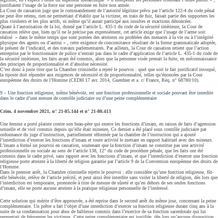
justifiaient l’usage de la force sur une personne en fuite non armée.
La Cour de cassation juge que le commandement de l’autorité légitime prévu par l’article 122-4 du code pénal
ne peut être retenu, rien ne permettant d’établir que la victime, en train de fuir, faisait partie des supporters les
plus virulents et les plus actifs, ni même qu’il aurait participé aux insultes et exactions dénoncées.
Quant à l’autorisation de la loi, donné par l’article L. 435-1 du code de la sécurité intérieure, la Cour de
cassation relève que, bien qu’il ne le précise pas expressément, cet article exige que l’usage de l’arme soit
réalisé » dans le même temps que sont portées des atteintes ou proférées des menaces à la vie ou à l’intégrité
physique des agents ou d’autrui « , cette exigence de concomitance résultant de la forme grammaticale adoptée,
le présent de l’indicatif, et des travaux parlementaires. Par ailleurs, la Cour de cassation retient que l’action
entreprise par le fonctionnaire de police n’entrait pas dans le cadre d’application de l’article L. 435-1 du code de
la sécurité intérieure, les faits ayant été commis, alors que la personne visée prenait la fuite, en méconnaissance
des principes de proportionnalité et d’absolue nécessité.
C’est donc à juste titre que la Chambre criminelle a rejeté le pourvoi : quel que soit le fait justificatif invoqué,
la riposte doit répondre aux exigences de nécessité et de proportionnalité, telles qu’énoncées par la Cour
européenne des droits de l’Homme (CEDH 17 avr. 2014, Guerdner et a. c/ France, Req. n° 68780/10).
9 – Une fonction religieuse, même bénévole, est une fonction professionnelle et sociale pouvant être interdite
dans le cadre d’une mesure de contrôle judiciaire ou d’une peine complémentaire
Crim. 4 novembre 2021, n° 21-85.144 et n° 21-80.413
Une femme a porté plainte contre son beau-père qui exerce les fonctions d’imam, en raison de faits d’agression
sexuelle et de viol commis depuis qu’elle était mineure, Ce dernier a été placé sous contrôle judiciaire par
ordonnance du juge d’instruction, partiellement réformée par la chambre de l’instruction qui a ajouté
l’interdiction d’exercer les fonctions d’imam et toute activité le mettant en rapport habituel avec des mineurs.
L’imam a formé un pourvoi en cassation, soutenant que la fonction d’imam ne constitue pas une activité
professionnelle ou sociale au sens de l’article 138, 12° du code de procédure pénale, que les faits ont été
commis dans le cadre privé, sans rapport avec les fonctions d’imam, et que l’interdiction d’exercer une fonction
religieuse porte atteinte à la liberté de religion garantie par l’article 9 de la Convention européenne des droits de
l’Homme.
Dans le premier arrêt, la Chambre criminelle rejette le pourvoi : elle considère qu’une fonction religieuse, fût-
elle bénévole, relève de l’article précité, et peut ainsi être interdite sans violer la liberté de religion, dès lors que
l’interdiction est temporaire, prononcée à titre de mesure de sûreté et qu’en dehors de ses seules fonctions
d’imam, elle ne porte aucune atteinte à la pratique religieuse personnelle de l’intéressé.
Cette solution qui mérite d’être approuvée, a été reprise dans le second arrêt du même jour, concernant la peine
complémentaire. Un prêtre a fait l’objet d’une interdiction d’exercer sa fonction religieuse durant cinq ans à la
suite de sa condamnation pour abus de faiblesse commis dans l’exercice de sa fonction sacerdotale qui lui
permettait de fréquenter les victimes. Cette peine complémentaire est justifiée, dès lors qu’aucune disposition