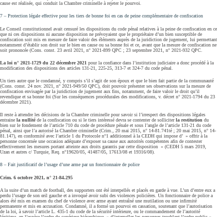
cause est réalisée, qui conduit la Chambre criminelle à rejeter le pourvoi.
7 – Protection légale effective pour les tiers de bonne foi en cas de peine complémentaire de confiscation
Le Conseil constitutionnel avait censuré les dispositions du code pénal relatives à la peine de confiscation en ce
que ni ces dispositions ni aucune disposition ne prévoyaient que le propriétaire d’un bien susceptible de
confiscation soit mis en mesure de faire valoir des éléments auprès de la juridiction de jugement, lui permettant
notamment d’établir son droit sur le bien en cause ou sa bonne foi et ce, avant que la mesure de confiscation ne
soit prononcée (Cons. const. 23 avril 2021, n° 2021-899 QPC ; 23 septembre 2021, n° 2021-932 QPC.
La loi n° 2021-1729 du 22 décembre 2021
pour la confiance dans l’institution judiciaire a donc procédé à la
modification des dispositions des articles 131-21, 225-25, 313-7 et 324-7 du code pénal.
Un tiers autre que le condamné, y compris s’il s’agit de son époux et que le bien fait partie de la communauté
(Cons. const. 24 nov. 2021, n° 2021-949/50 QPC), doit pouvoir présenter ses observations sur la mesure de
confiscation envisagée par la juridiction de jugement aux fins, notamment, de faire valoir le droit qu’il
revendique et sa bonne foi (Sur les conséquences procédurales des modifications, v. décret n° 2021-1794 du 23
décembre 2021).
Il reste à attendre les décisions de la Chambre criminelle pour savoir si l’irrespect des dispositions légales
entraine
la nullité
de la confiscation ou si le tiers intéressé devra se contenter de solliciter
la restitution
du
bien sur le fondement de l’article 710 du code de procédure pénale et sous l’angle de l’article 131-21 du code
pénal, ainsi que l’a autorisé la Chambre criminelle (Crim., 20 mai 2015, n° 14-81.741té ; 20 mai 2015, n° 14-
81.147), en conformité avec l’article 1 du Protocole n°1 additionnel à la CEDH qui impose d’ » offrir à la
personne concernée une occasion adéquate d’exposer sa cause aux autorités compétentes afin de contester
effectivement les mesures portant atteinte aux droits garantis par cette disposition » (CEDH 5 mars 2019,
Uzan et autres c/ Turquie, Req. n°19620/05, 41487/05, 17613/08 et 19316/08).
8 – Fait justificatif de l’usage d’une arme par un fonctionnaire de police
Crim. 6 octobre 2021, n° 21-84.295
A la suite d’un match de football, des supporters ont été interpellés et placés en garde à vue. L’un d’entre eux a
perdu l’usage de son œil gauche et a invoqué avoir subi des violences policières. Un fonctionnaire de police a
alors été mis en examen du chef de violence avec arme ayant entraîné une mutilation ou une infirmité
permanente et mis en accusation. Condamné, il a formé un pourvoi en cassation, soutenant que l’autorisation
de la loi, à savoir l’article L. 435-1 du code de la sécurité intérieure, ou le commandement de l’autorité
légitime, en l’espèce l’ordre du supérieur hiérarchique » d’interpeller les personnes troublant l’ordre public « ,