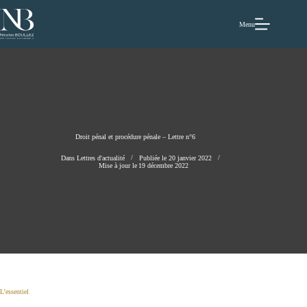
Passer
au
contenu
Menu
Droit pénal et procédure pénale – Lettre n°6
Dans
Lettres d'actualité
Publiée le
20 janvier 2022
Mise à jour le
19 décembre 2022
L’essentiel