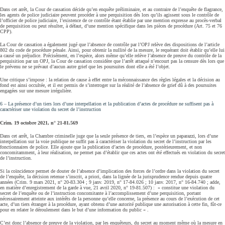
Dans cet arrêt, la Cour de cassation décide qu’en enquête préliminaire, et au contraire de l’enquête de flagrance,
les agents de police judiciaire peuvent procéder à une perquisition dès lors qu’ils agissent sous le contrôle de
l’officier de police judiciaire, l’existence de ce contrôle étant établie par une mention expresse au procès-verbal
de perquisition ou peut résulter, à défaut, d’une mention spécifique dans les pièces de procédure (Art. 75 et 76
CPP).
La Cour de cassation a également jugé que l’absence de contrôle par l’OPJ relève des dispositions de l’article
802 du code de procédure pénale. Ainsi, pour obtenir la nullité de la mesure, le requérant doit établir qu’elle lui
a causé un préjudice. Précisément, en l’espèce, alors même qu’elle relève l’absence de preuve du contrôle de la
perquisition par un OPJ, la Cour de cassation considère que l’arrêt attaqué n’encourt pas la censure dès lors que
le prévenu ne se prévaut d’aucun autre grief que les poursuites dont elle a été l’objet.
Une critique s’impose : la relation de cause à effet entre la méconnaissance des règles légales et la décision au
fond est ainsi occultée, et il est permis de s’interroger sur la réalité de l’absence de grief dû à des poursuites
engagées sur une mesure irrégulière.
6 – La présence d’un tiers lors d’une interpellation et la publication d’actes de procédure ne suffisent pas à
caractériser une violation du secret de l’instruction
Crim. 19 octobre 2021, n° 21-81.569
Dans cet arrêt, la Chambre criminelle juge que la seule présence de tiers, en l’espèce un paparazzi, lors d’une
interpellation sur la voie publique ne suffit pas à caractériser la violation du secret de l’instruction par les
fonctionnaires de police. Elle ajoute que la publication d’actes de procédure, postérieurement, et non
concomitamment, à leur réalisation, ne permet pas d’établir que ces actes ont été effectués en violation du secret
de l’instruction.
Si la coïncidence permet de douter de l’absence d’implication des forces de l’ordre dans la violation du secret
de l’enquête, la décision retenue s’inscrit, a priori, dans la lignée de la jurisprudence rendue depuis quatre
années (Crim. 9 mars 2021, n° 20-83.304 ; 9 janv. 2019, n° 17-84.026 ; 10 janv. 2017, n° 16-84.740 ; adde,
en matière d’enregistrement de la garde à vue, 21 avril 2020, n° 19-81.507) : » constitue une violation du
secret de l’enquête ou de l’instruction concomitante à l’accomplissement d’une perquisition, portant
nécessairement atteinte aux intérêts de la personne qu’elle concerne, la présence au cours de l’exécution de cet
acte, d’un tiers étranger à la procédure, ayant obtenu d’une autorité publique une autorisation à cette fin, fût-ce
pour en relater le déroulement dans le but d’une information du public « .
C’est donc l’absence de preuve de la violation, par les enquêteurs, du secret au moment même où la mesure en