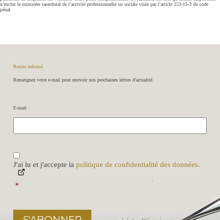
n’exclut le ministère sacerdotal de l’activité professionnelle ou sociale visée par l’article 223-15-3 du code
pénal.
Restez informé
Renseignez votre e-mail pour recevoir nos prochaines lettres d'actualité.
E-mail
R
G
P
J'ai lu et j'accepte la
politique de confidentialité des données.
D
*
*
S'ABONNER