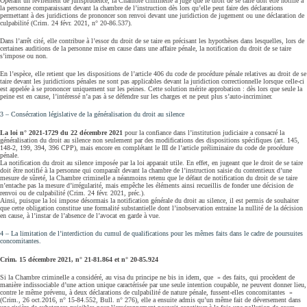
Opérant un revirement de jurisprudence, la Chambre criminelle a jugé que le droit de se taire doit être notifié à
la personne comparaissant devant la chambre de l’instruction dès lors qu’elle peut faire des déclarations
permettant à des juridictions de prononcer son renvoi devant une juridiction de jugement ou une déclaration de
culpabilité (Crim. 24 févr. 2021, n° 20-86.537).
Dans l’arrêt cité, elle contribue à l’essor du droit de se taire en précisant les hypothèses dans lesquelles, lors de
certaines auditions de la personne mise en cause dans une affaire pénale, la notification du droit de se taire
s’impose ou non.
En l’espèce, elle retient que les dispositions de l’article 406 du code de procédure pénale relatives au droit de se
taire devant les juridictions pénales ne sont pas applicables devant la juridiction correctionnelle lorsque celle-ci
est appelée à se prononcer uniquement sur les peines. Cette solution mérite approbation : dès lors que seule la
peine est en cause, l’intéressé n’a pas à se défendre sur les charges et ne peut plus s’auto-incriminer.
3 – Consécration législative de la généralisation du droit au silence
La loi n° 2021-1729 du 22 décembre 2021
pour la confiance dans l’institution judiciaire a consacré la
généralisation du droit au silence non seulement par des modifications des dispositions spécifiques (art. 145,
148-2, 199, 394, 396 CPP), mais encore en complétant le III de l’article préliminaire du code de procédure
pénale.
La notification du droit au silence imposée par la loi apparait utile. En effet, en jugeant que le droit de se taire
doit être notifié à la personne qui comparaît devant la chambre de l’instruction saisie du contentieux d’une
mesure de sûreté, la Chambre criminelle a néanmoins retenu que le défaut de notification du droit de se taire
n’entache pas la mesure d’irrégularité, mais empêche les éléments ainsi recueillis de fonder une décision de
renvoi ou de culpabilité (Crim. 24 févr. 2021, préc.).
Ainsi, puisque la loi impose désormais la notification générale du droit au silence, il est permis de souhaiter
que cette obligation constitue une formalité substantielle dont l’inobservation entraine la nullité de la décision
en cause, à l’instar de l’absence de l’avocat en garde à vue.
4 – La limitation de l’interdiction du cumul de qualifications pour les mêmes faits dans le cadre de poursuites
concomitantes.
Crim. 15 décembre 2021, n° 21-81.864 et n° 20-85.924
Si la Chambre criminelle a considéré, au visa du principe ne bis in idem, que » des faits, qui procèdent de
manière indissociable d’une action unique caractérisée par une seule intention coupable, ne peuvent donner lieu,
contre le même prévenu, à deux déclarations de culpabilité de nature pénale, fussent-elles concomitantes »
(Crim., 26 oct.2016, n° 15-84.552, Bull. n° 276), elle a ensuite admis qu’un même fait de déversement dans