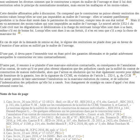
non seulement les diverses sommes que le constructeur a reçues du maître de l’ouvrage et dont il lui doit
restitution selon le principe du nominalisme monétaire, mais encore les malfaçons et les moins-values.
Cette dernière affirmation prête à discussion. On comprend que le constructeur ne puisse obtenir restitution des
moins-values lorsqu’elles ne sont pas imputables au maître de l’ouvrage : elles se seraient pareillement
47
produites si la chose était restée dans le patrimoine du constructeur, compte tenu de son état initial
. Mais il
en va autrement des moins-values qui sont imputables au maître de l’ouvrage. Le nouvel article 1352-1 du
Code civil met les dégradations et détériorations à la charge du restituant lorsqu’elles sont dues à sa faute,
même s’il est de bonne foi. Lorsqu’elles sont dues à un cas fortuit, il n’en est tenu que s’il a reçu la chose de
48
mauvaise foi
.
En cas de rejet de la demande de remise en état, le régime des restitutions ne plaide donc pas en faveur de
l’exercice d’une action en nullité par le maître de l’ouvrage.
D’une part, il devra payer l’immeuble tout en étant privé des garanties décennales et de parfait achèvement
auxquelles le constructeur est tenu contractuellement.
D’autre part, il renonce à se plaindre d’une mauvaise exécution contractuelle, en conséquence de l’annulation
d’un contrat, de sorte qu’il ne peut plus obtenir réparation que des préjudices causés par la nullité du contrat de
construction de maison individuelle, alors que l’action en résolution qui lui était également ouverte pour défaut
49
de fourniture de la garantie, lors de la signature du CCMI, en violation de l’article L. 232-1, g, du CCH
,
lui aurait permis de faire sanctionner l’inexécution ou la mauvaise exécution du contrat, et de solliciter
l’indemnisation des préjudices qu’elle lui a causés. Son changement de stratégie en cause d’appel s’est donc
retourné contre lui.
Notes de bas de page
Cass. 3e civ., 26 juin 2013, n° 12-18121 : Bull. civ. III, n° 83 ; RDI 2013, p. 474, obs. Garcia F. ; RDC 2013,
p. 315, obs. Laithier Y.-M. ; Adde sur les conséquences de la nullité du CCMI, Vennetier A. et Garcia F., «
Le nouveau régime de la nullité du contrat de construction de maison individuelle », RDI 2014, p. 144 ;
Durand-Pasquier G., « De quelques réflexions sur les prestations dues par le constructeur suite à
l’annulation d’un contrat de construction de maison individuelle », Constr. et urb. 2014, n° 28.
[
↩
]
Cass. 3e civ., 15 oct. 2015, n° 14-23612 : Bull. civ. III, n° 97 ; RDI 2016, p. 27, obs. Tomasin D. ; RTD civ.
2016, p. 140, obs. Gautier P.-Y. ; RTD civ. 2016, p. 107, obs. Barbier H. ; D. 2015, p. 2423, obs. Dubois C. ;
RDC 2016, n° 113f9, p. 214, obs. Stoffel-Munck P. ; JCP G 2016, 86, spéc. n° 3, obs. Béhar-Touchais M.
[
↩
]
Béhar-Touchais M., JCP G 2016, 86, spéc. n° 3.
[
↩
]
Cass. 3e civ., 22 nov. 2018, n° 17-12537, PB.
[
↩
]
Cass. 3e civ., 21 janv. 2016, n° 14-26085 : Bull. civ. III, n° 13.
[
↩
]
Cass. 1re civ., 4 avr. 2001, n° 99-11488 : Bull. civ. I, n° 103.
[
↩
]