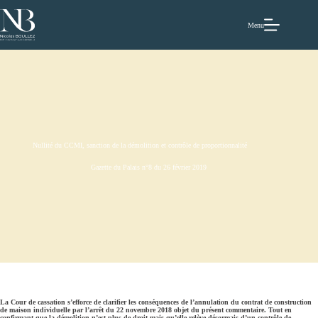
Passer
au
contenu
Menu
Nullité du CCMI, sanction de la démolition et contrôle de proportionnalité
Gazette du Palais n°8 du 26 février 2019
La Cour de cassation s’efforce de clarifier les conséquences de l’annulation du contrat de construction
de maison individuelle par l’arrêt du 22 novembre 2018 objet du présent commentaire. Tout en
confirmant que la démolition n’est plus de droit mais qu’elle relève désormais d’un contrôle de