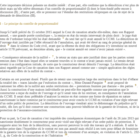
Cette importante décision présente un double intérêt : d’une part, elle confirme que la démolition n’est plus de
droit mais qu’elle relève désormais d’un contrôle de proportionnalité (I) dont le bien-fondé prête encore à
discussion (II) ; d’autre part, elle se prononce sur l’étendue des restitutions réciproques en cas de rejet de la
demande de démolition (III).
I – Le principe du contrôle de proportionnalité
Jusqu’à l’arrêt précité du 15 octobre 2015 auquel la Cour de cassation attache elle-même, dans son Rapport
annuel, « une grande portée symbolique », la remise en état du terrain intervenait de plein droit : le juge était
5
tenu de l’ordonner lorsqu’elle lui était demandée
du seul fait qu’il avait annulé le CCMI. La démolition de
l’ouvrage était justifiée par l’effet rétroactif de l’annulation, qui avait été élevé au rang de principe général du
6
droit
dans le silence du Code civil, avant que la réforme du droit des obligations n’y introduise un nouvel
article 1178 prévoyant, au deuxième alinéa, que « le contrat annulé est censé n’avoir jamais existé ».
7
« Conséquence nécessaire de la nullité »
, le retour au statu quo ante justifiait donc que les parties soient
remises dans l’état dans lequel elles se seraient trouvées si le contrat n’avait jamais existé. Le terrain devait
revenir à sa configuration initiale, de sorte que le constructeur devait démolir l’ouvrage. La démolition était
ainsi regardée par la Cour de cassation dans son Rapport annuel comme une « simple application des règles
relatives aux effets de la nullité du contrat ».
Certains en ont pourtant douté. Plutôt que de retenir une conception large des restitutions dans le but d’effacer
8
la totalité des « traces laissées par l’exécution du contrat », Mme Durand-Pasquier
avait proposé de
9
cantonner les effets de la nullité aux seules restitutions des « prestations fournies par chacune » des parties
.
Aussi la construction d’une maison individuelle ne peut-elle être regardée comme une prestation que le
constructeur a reçue du maître de l’ouvrage et qu’il serait tenu de lui restituer, en conséquence de l’annulation
du CCMI. Il serait donc préférable d’analyser la remise en état comme une forme de réparation en nature
sanctionnant la faute commise par le constructeur pour avoir conclu le CCMI en violation d’une règle relevant
d’un ordre public de protection. La démolition de l’ouvrage viendrait ainsi le dédommager du préjudice qu’il
subit, dès lors qu’il doit conserver une construction sans pouvoir bénéficier de la garantie de livraison, ni de la
protection de l’assurance-construction.
Pour sa part, la Cour de cassation s’est inquiétée des conséquences économiques de l’arrêt du 26 juin 2013 qui
sanctionne doublement le constructeur pour avoir violé une règle relevant d’un ordre public de protection. Il
supporte ainsi les frais de la démolition, sans pouvoir percevoir le coût des travaux qu’il a réalisés. Il subit la
même peine dans l’hypothèse où le contrat est non pas annulé mais résilié à ses torts pour défaut de fourniture
de la garantie lors de la signature du CCMI et lors du versement d’un acompte, en violation de l’article L. 232-
10
1, g, du Code de la construction et de l’habitation
.