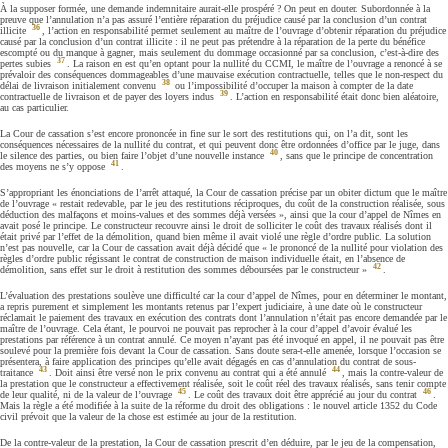
À la supposer formée, une demande indemnitaire aurait-elle prospéré ? On peut en douter. Subordonnée à la
preuve que l’annulation n’a pas assuré l’entière réparation du préjudice causé par la conclusion d’un contrat
36
illicite
, l’action en responsabilité permet seulement au maître de l’ouvrage d’obtenir réparation du préjudice
causé par la conclusion d’un contrat illicite : il ne peut pas prétendre à la réparation de la perte du bénéfice
escompté ou du manque à gagner, mais seulement du dommage occasionné par sa conclusion, c’est-à-dire des
37
pertes subies
. La raison en est qu’en optant pour la nullité du CCMI, le maître de l’ouvrage a renoncé à se
prévaloir des conséquences dommageables d’une mauvaise exécution contractuelle, telles que le non-respect du
38
délai de livraison initialement convenu
ou l’impossibilité d’occuper la maison à compter de la date
39
contractuelle de livraison et de payer des loyers indus
. L’action en responsabilité était donc bien aléatoire,
au cas particulier.
La Cour de cassation s’est encore prononcée in fine sur le sort des restitutions qui, on l’a dit, sont les
conséquences nécessaires de la nullité du contrat, et qui peuvent donc être ordonnées d’office par le juge, dans
40
le silence des parties, ou bien faire l’objet d’une nouvelle instance
, sans que le principe de concentration
41
des moyens ne s’y oppose
.
S’appropriant les énonciations de l’arrêt attaqué, la Cour de cassation précise par un obiter dictum que le maître
de l’ouvrage « restait redevable, par le jeu des restitutions réciproques, du coût de la construction réalisée, sous
déduction des malfaçons et moins-values et des sommes déjà versées », ainsi que la cour d’appel de Nîmes en
avait posé le principe. Le constructeur recouvre ainsi le droit de solliciter le coût des travaux réalisés dont il
était privé par l’effet de la démolition, quand bien même il avait violé une règle d’ordre public. La solution
n’est pas nouvelle, car la Cour de cassation avait déjà décidé que « le prononcé de la nullité pour violation des
règles d’ordre public régissant le contrat de construction de maison individuelle était, en l’absence de
42
démolition, sans effet sur le droit à restitution des sommes déboursées par le constructeur »
.
L’évaluation des prestations soulève une difficulté car la cour d’appel de Nîmes, pour en déterminer le montant,
a repris purement et simplement les montants retenus par l’expert judiciaire, à une date où le constructeur
réclamait le paiement des travaux en exécution des contrats dont l’annulation n’était pas encore demandée par le
maître de l’ouvrage. Cela étant, le pourvoi ne pouvait pas reprocher à la cour d’appel d’avoir évalué les
prestations par référence à un contrat annulé. Ce moyen n’ayant pas été invoqué en appel, il ne pouvait pas être
soulevé pour la première fois devant la Cour de cassation. Sans doute sera-t-elle amenée, lorsque l’occasion se
présentera, à faire application des principes qu’elle avait dégagés en cas d’annulation du contrat de sous-
43
44
traitance
. Doit ainsi être versé non le prix convenu au contrat qui a été annulé
, mais la contre-valeur de
la prestation que le constructeur a effectivement réalisée, soit le coût réel des travaux réalisés, sans tenir compte
45
46
de leur qualité, ni de la valeur de l’ouvrage
. Le coût des travaux doit être apprécié au jour du contrat
.
Mais la règle a été modifiée à la suite de la réforme du droit des obligations : le nouvel article 1352 du Code
civil prévoit que la valeur de la chose est estimée au jour de la restitution.
De la contre-valeur de la prestation, la Cour de cassation prescrit d’en déduire, par le jeu de la compensation,