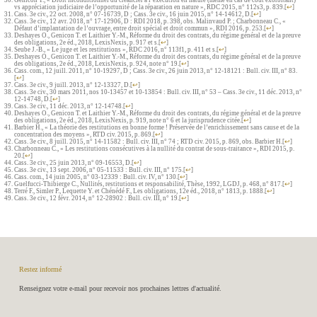
Genicon T., « Droit inconditionnel du créancier à l’exécution en nature (même en cas de coût exorbitant)
vs appréciation judiciaire de l’opportunité de la réparation en nature », RDC 2015, n° 112s3, p. 839.
[
↩
]
Cass. 3e civ., 22 oct. 2008, n° 07-16739, D ; Cass. 3e civ., 16 juin 2015, n° 14-14612, D.
[
↩
]
Cass. 3e civ., 12 avr. 2018, n° 17-12906, D : RDI 2018, p. 398, obs. Malinvaud P. ; Charbonneau C., «
Défaut d’implantation de l’ouvrage, entre droit spécial et droit commun », RDI 2016, p. 253.
[
↩
]
Deshayes O., Genicon T. et Laithier Y.-M., Réforme du droit des contrats, du régime général et de la preuve
des obligations, 2e éd., 2018, LexisNexis, p. 917 et s.
[
↩
]
Seube J.-B., « Le juge et les restitutions », RDC 2016, n° 113f1, p. 411 et s.
[
↩
]
Deshayes O., Genicon T. et Laithier Y.-M., Réforme du droit des contrats, du régime général et de la preuve
des obligations, 2e éd., 2018, LexisNexis, p. 924, note n° 19.
[
↩
]
Cass. com., 12 juill. 2011, n° 10-19297, D ; Cass. 3e civ., 26 juin 2013, n° 12-18121 : Bull. civ. III, n° 83.
[
↩
]
Cass. 3e civ., 9 juill. 2013, n° 12-13327, D.
[
↩
]
Cass. 3e civ., 30 mars 2011, nos 10-13457 et 10-13854 : Bull. civ. III, n° 53 – Cass. 3e civ., 11 déc. 2013, n°
12-14748, D.
[
↩
]
Cass. 3e civ., 11 déc. 2013, n° 12-14748.
[
↩
]
Deshayes O., Genicon T. et Laithier Y.-M., Réforme du droit des contrats, du régime général et de la preuve
des obligations, 2e éd., 2018, LexisNexis, p. 919, note n° 6 et la jurisprudence citée.
[
↩
]
Barbier H., « La théorie des restitutions en bonne forme ! Préservée de l’enrichissement sans cause et de la
concentration des moyens », RTD civ. 2015, p. 869.
[
↩
]
Cass. 3e civ., 8 juill. 2015, n° 14-11582 : Bull. civ. III, n° 74 ; RTD civ. 2015, p. 869, obs. Barbier H.
[
↩
]
Charbonneau C., « Les restitutions consécutives à la nullité du contrat de sous-traitance », RDI 2015, p.
20.
[
↩
]
Cass. 3e civ., 25 juin 2013, n° 09-16553, D.
[
↩
]
Cass. 3e civ., 13 sept. 2006, n° 05-11533 : Bull. civ. III, n° 175.
[
↩
]
Cass. com., 14 juin 2005, n° 03-12339 : Bull. civ. IV, n° 130.
[
↩
]
Guelfucci-Thibierge C., Nullités, restitutions et responsabilité, Thèse, 1992, LGDJ, p. 468, n° 817.
[
↩
]
Terré F., Simler P., Lequette Y. et Chénédé F., Les obligations, 12e éd., 2018, n° 1813, p. 1888.
[
↩
]
Cass. 3e civ., 12 févr. 2014, n° 12-28902 : Bull. civ. III, n° 19.
[
↩
]
Restez informé
Renseignez votre e-mail pour recevoir nos prochaines lettres d'actualité.