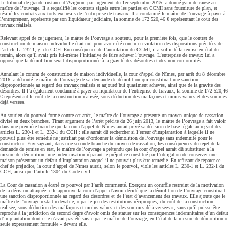
Le tribunal de grande instance d’Avignon, par jugement du 1er septembre 2015, a donné gain de cause au
maître de l’ouvrage. Il a requalifié les contrats signés entre les parties en CCMI sans fourniture de plan, et
résilié les contrats aux torts exclusifs de l’entreprise de travaux. Il a condamné le maître de l’ouvrage à payer à
l’entrepreneur, représenté par son liquidateur judiciaire, la somme de 172 520,46 € représentant le coût des
travaux réalisés.
Relevant appel de ce jugement, le maître de l’ouvrage a soutenu, pour la première fois, que le contrat de
construction de maison individuelle était nul pour avoir été conclu en violation des dispositions précitées de
l’article L. 232-1, g, du CCH. En conséquence de l’annulation du CCMI, il a sollicité la remise en état du
terrain, alors qu’il avait pris lui-même l’initiative de faire achever l’ouvrage. L’entreprise de travaux lui a
opposé que la démolition serait disproportionnée à la gravité des désordres et des non-conformités.
Annulant le contrat de construction de maison individuelle, la cour d’appel de Nîmes, par arrêt du 8 décembre
2016, a débouté le maître de l’ouvrage de sa demande de démolition qui constituait une sanction
disproportionnée au regard des travaux réalisés et aujourd’hui quasiment achevés, ainsi que de la gravité des
désordres. Il l’a également condamné à payer au liquidateur de l’entreprise de travaux, la somme de 172 520,46
€ représentant le coût de la construction réalisée, sous déduction des malfaçons et moins-values et des sommes
déjà versées.
Au soutien du pourvoi formé contre cet arrêt, le maître de l’ouvrage a présenté un moyen unique de cassation
divisé en deux branches. Tirant argument de l’arrêt précité du 26 juin 2013, le maître de l’ouvrage a fait valoir
dans une première branche que la cour d’appel de Nîmes aurait privé sa décision de base légale au regard des
articles L. 230-1 et L. 232-1 du CCH : elle aurait dû rechercher si l’erreur d’implantation à laquelle il ne
pouvait plus être remédié ne justifiait pas d’ordonner la démolition de l’ouvrage sans indemnité pour le
constructeur. Envisageant, dans une seconde branche du moyen de cassation, les conséquences du rejet de la
demande de remise en état, le maître de l’ouvrage a prétendu que la cour d’appel aurait dû substituer à la
mesure de démolition, une indemnisation réparant le préjudice constitué par l’obligation de conserver une
maison présentant un défaut d’implantation auquel il ne pouvait plus être remédié. En refusant de réparer ce
chef de préjudice, la cour d’appel de Nîmes aurait, selon le pourvoi, violé les articles L. 230-1 et L. 232-1 du
CCH, ainsi que l’article 1304 du Code civil.
La Cour de cassation a écarté ce pourvoi par l’arrêt commenté. Exerçant un contrôle restreint de la motivation
de la décision attaquée, elle approuve la cour d’appel d’avoir décidé que la démolition de l’ouvrage constituait
une sanction disproportionnée au regard des désordres et de l’état d’avancement des travaux. Elle ajoute que le
maître de l’ouvrage restait redevable, « par le jeu des restitutions réciproques, du coût de la construction
réalisée, sous déduction des malfaçons et moins-values et des sommes déjà versées », sans qu’il puisse être
reproché à la juridiction du second degré d’avoir omis de statuer sur les conséquences indemnitaires d’un défaut
d’implantation dont elle n’avait pas été saisie par le maître de l’ouvrage, en l’état de la mesure de démolition «
seule expressément formulée » devant elle.