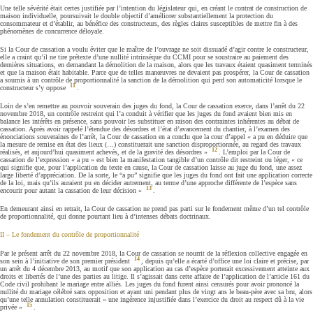
Une telle sévérité était certes justifiée par l’intention du législateur qui, en créant le contrat de construction de
maison individuelle, poursuivait le double objectif d’améliorer substantiellement la protection du
consommateur et d’établir, au bénéfice des constructeurs, des règles claires susceptibles de mettre fin à des
phénomènes de concurrence déloyale.
Si la Cour de cassation a voulu éviter que le maître de l’ouvrage ne soit dissuadé d’agir contre le constructeur,
elle a craint qu’il ne tire prétexte d’une nullité intrinsèque du CCMI pour se soustraire au paiement des
dernières situations, en demandant la démolition de la maison, alors que les travaux étaient quasiment terminés
et que la maison était habitable. Parce que de telles manœuvres ne devaient pas prospérer, la Cour de cassation
a soumis à un contrôle de proportionnalité la sanction de la démolition qui perd son automaticité lorsque le
11
constructeur s’y oppose
.
Loin de s’en remettre au pouvoir souverain des juges du fond, la Cour de cassation exerce, dans l’arrêt du 22
novembre 2018, un contrôle restreint qui l’a conduit à vérifier que les juges du fond avaient bien mis en
balance les intérêts en présence, sans pouvoir les substituer en raison des contraintes inhérentes au débat de
cassation. Après avoir rappelé l’étendue des désordres et l’état d’avancement du chantier, à l’examen des
énonciations souveraines de l’arrêt, la Cour de cassation en a conclu que la cour d’appel « a pu en déduire que
la mesure de remise en état des lieux (…) constituerait une sanction disproportionnée, au regard des travaux
12
réalisés, et aujourd’hui quasiment achevés, et de la gravité des désordres »
. L’emploi par la Cour de
cassation de l’expression « a pu » est bien la manifestation tangible d’un contrôle dit restreint ou léger, « ce
qui signifie que, pour l’application du texte en cause, la Cour de cassation laisse au juge du fond, une assez
large liberté d’appréciation. De la sorte, le “a pu” signifie que les juges du fond ont fait une application correcte
de la loi, mais qu’ils auraient pu en décider autrement, au terme d’une approche différente de l’espèce sans
13
encourir pour autant la cassation de leur décision »
.
En demeurant ainsi en retrait, la Cour de cassation ne prend pas parti sur le fondement même d’un tel contrôle
de proportionnalité, qui donne pourtant lieu à d’intenses débats doctrinaux.
II – Le fondement du contrôle de proportionnalité
Par le présent arrêt du 22 novembre 2018, la Cour de cassation se nourrit de la réflexion collective engagée en
14
son sein à l’initiative de son premier président
, depuis qu’elle a écarté d’office une loi claire et précise, par
un arrêt du 4 décembre 2013, au motif que son application au cas d’espèce porterait excessivement atteinte aux
droits et libertés de l’une des parties au litige. Il s’agissait dans cette affaire de l’application de l’article 161 du
Code civil prohibant le mariage entre alliés. Les juges du fond furent ainsi censurés pour avoir prononcé la
nullité du mariage célébré sans opposition et ayant uni pendant plus de vingt ans le beau-père avec sa bru, alors
qu’une telle annulation constituerait « une ingérence injustifiée dans l’exercice du droit au respect dû à la vie
15
privée »
.