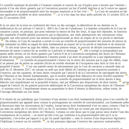
Ce contrôle implique de procéder à l’examen complet et concret du cas d’espèce pour s’assurer que l’atteinte «
portée à l’un des droits garantis par la Convention poursuit un but d’intérêt légitime et qu’il existe un rapport
16
raisonnable et de proportionnalité entre les moyens employés et le but visé »
. La Cour de cassation en fait
17
une application modérée en droit immobilier
, si ce n’est dans les deux arrêts précités du 15 octobre 2015 et
du 22 novembre 2018.
Il en est ainsi de la mise en conformité des lieux ou des ouvrages, la démolition de ces derniers ou la
réaffectation du sol prévues à l’article L. 480-5 du Code de l’urbanisme. La chambre criminelle de la Cour de
cassation a posé, en principe, que pour ordonner la remise en état des lieux, le juge doit répondre, en fonction
des impératifs d’intérêt général poursuivis par la législation, aux chefs péremptoires des conclusions selon
lesquels une telle mesure porte une atteinte disproportionnée au droit au respect de la vie privée et familiale
18
. De même, la Cour de cassation a ouvert la voie au contrôle de proportionnalité des mesures de remise en
état ordonnées en référé au regard du droit fondamental au respect de la vie privée et familiale et du domicile
19
. Si elle avait laissé au juge des référés, dans un premier temps, le pouvoir de décider souverainement des
20
mesures de nature à mettre fin au trouble ou à prévenir le dommage
, elle a corrigé sa jurisprudence par
quatre arrêts récents où les droits garantis par l’article 8 de la Convention européenne des droits de l’Homme
avaient été invoqués, pour contrebalancer l’atteinte portée à un droit de propriété ou à une réglementation
21
d’urbanisme
. Le contrôle de proportionnalité s’exerce sur le choix des mesures par le juge des référés, mais
il ne permet pas de retirer un caractère illicite au trouble résultant de l’occupation sans droit ni titre de la
22
propriété d’autrui
. C’est une pareille erreur de raisonnement que la Cour de cassation a censurée dans un
arrêt du 21 décembre 2017, en cassant un arrêt qui avait déduit de l’atteinte qu’une expulsion porterait à
l’exercice, par des squatters, de leurs droits consacrés par l’article 8 de la Convention de sauvegarde des droits
23
de l’Homme et des libertés fondamentales, que le trouble allégué était dépourvu de toute illicéité manifeste
.
De même, la Cour de cassation refuse d’exercer un contrôle de proportionnalité sur le droit absolu à faire
24
démolir tout empiètement sur la propriété d’autrui, tant par référence aux dispositions de droit interne
qu’au
25
regard de l’article 1er du premier protocole additionnel de la Convention européenne des droits de l’Homme
: si minime soit-il, l’empiètement donne au propriétaire le droit d’obtenir la démolition, même totale, de
l’ouvrage débordant sur son fonds.
S’il résulte de ces précédents que l’existence d’une atteinte à un droit fondamental donne prise à un contrôle de
proportionnalité qui apparaît ainsi comme le prolongement du contrôle de conventionalité, son fondement prête
à discussion dans les circonstances de l’espèce, lorsqu’aucun droit fondamental n’est en cause, comme c’était le
cas dans les arrêts du 15 octobre 2015 ou du 22 novembre 2018 qui ne visent pas une disposition de la
Convention européenne des droits de l’Homme. Certains se sont émus que le juge puisse ainsi écarter l’une des
conséquences de la nullité, « au motif qu’elle n’est pas conforme à la proportionnalité telle qu’il se la
représente, c’est-à-dire par rapport à ce qui lui paraît équitable », sans le soutien d’une disposition législative
26
l’habilitant à exercer un tel contrôle
, ni des principes régissant l’exercice des sanctions contractuelles.
Le juge dispose certes d’une certaine latitude en matière de responsabilité pour statuer sur les modalités de