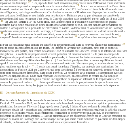
27
réparation du dommage
: les juges du fond sont souverains pour choisir entre l’allocation d’une indemnité
28
ou une mesure imposant au responsable un acte ou une abstention
. Mais il en va autrement de l’exécution
forcée du contrat, en l’état du droit antérieur au nouvel article 1221 du Code civil issu de la réforme du droit
des obligations, qui s’oppose désormais à l’exécution en nature « s’il existe une disproportion manifeste entre
son coût pour le débiteur et son intérêt pour le créancier ». Refusant pour sa part d’exercer un contrôle de
proportionnalité sans le support d’un texte, la Cour de cassation avait considéré, par un arrêt du 11 mai 2005
29
, au visa de l’article 1184 du Code civil, que la démolition de l’ouvrage et sa reconstruction étaient
justifiées par la seule constatation d’une insuffisance altimétrique de 0,33 cm par rapport aux prévisions du
contrat. Conséquence de la primauté de l’exécution en nature, la démolition et la reconstruction de l’ouvrage
constituent ainsi pour le maître de l’ouvrage, à l’inverse de la réparation en nature, un « droit inconditionnel »
30
qu’il exerce même en cas de coût exorbitant, sous la seule réserve que ces mesures constituent le seul
31
32
moyen d’obtenir un ouvrage conforme aux prévisions du contrat
et qu’elles soient encore possibles
.
33
Il n’est pas davantage tenu compte du contrôle de proportionnalité dans le nouveau régime des restitutions
qui ne prend en considération que les fruits, les intérêts et la valeur de jouissance, ainsi que la bonne ou
mauvaise foi des parties, aux termes des articles 1352 et suivants du Code civil issus de la réforme du droit des
obligations. Le contrôle de proportionnalité vient perturber cet ordonnancement : « la prise en compte de
l’exigence de proportionnalité serait toutefois paradoxale, à l’heure où les textes nouveaux visent justement à
atteindre un meilleur équilibre dans leur jeu. (…) Il ne faudrait pas dynamiter ce nouvel équilibre en faisant
appel à une notion aux contours et aux effets encore mal maîtrisés. Ne soyons pas, en matière de restitutions,
34
plus royalistes que le roi »
. Il serait tout aussi hasardeux d’étendre, par analogie aux restitutions, les
dispositions de l’article 1121 du Code civil qui sont spécifiques à l’exécution en nature du contrat et qui leur
sont donc radicalement étrangères. Sans doute l’arrêt du 22 novembre 2018 pourrait-il s’harmoniser avec les
nouvelles dispositions du Code civil régissant les restitutions, en considérant la remise en état non plus
comme une voie de restitution mais comme une hypothèse de réparation relevant de la responsabilité civile,
35
comme le proposent certains
. Plutôt que d’exercer un contrôle de proportionnalité qui ne trouve son
fondement dans aucun texte, les juges du fond seraient ainsi amenés à moduler les formes de la réparation.
III – Les conséquences de l’annulation du CCMI
Une fois admis le rejet de la demande de remise en état, la Cour de cassation devait encore se prononcer, dans
l’arrêt du 22 novembre 2018, sur le sort de la seconde branche du moyen de cassation qui était présentée à titre
subsidiaire. Le pourvoi l’invitait à juger que la cour d’appel, à défaut d’avoir ordonné la démolition de
l’ouvrage, devait lui « substituer une indemnisation laquelle devait non seulement englober le coût des travaux
de reprise et les moins-values, mais également l’obligation de conserver une maison qui, en l’occurrence,
présentait un défaut d’implantation ». Pareille argumentation est sèchement écartée par la Cour de cassation qui
oppose au maître de l’ouvrage que la cour d’appel n’était pas saisie d’une demande en paiement de dommages
et intérêts, la demande de remise en état « étant seule expressément formulée ».