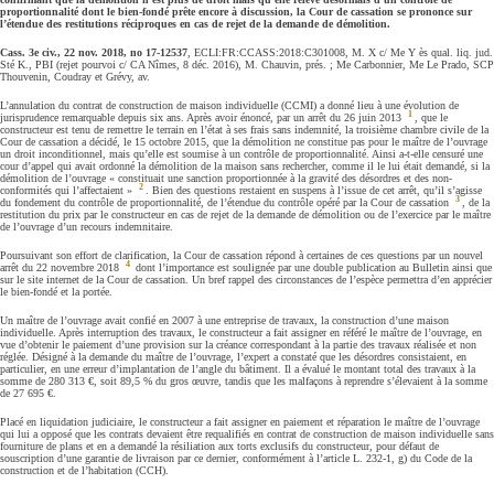
proportionnalité dont le bien-fondé prête encore à discussion, la Cour de cassation se prononce sur
l’étendue des restitutions réciproques en cas de rejet de la demande de démolition.
Cass. 3e civ., 22 nov. 2018, no 17-12537
, ECLI:FR:CCASS:2018:C301008, M. X c/ Me Y ès qual. liq. jud.
Sté K., PBI (rejet pourvoi c/ CA Nîmes, 8 déc. 2016), M. Chauvin, prés. ; Me Carbonnier, Me Le Prado, SCP
Thouvenin, Coudray et Grévy, av.
L’annulation du contrat de construction de maison individuelle (CCMI) a donné lieu à une évolution de
1
jurisprudence remarquable depuis six ans. Après avoir énoncé, par un arrêt du 26 juin 2013
, que le
constructeur est tenu de remettre le terrain en l’état à ses frais sans indemnité, la troisième chambre civile de la
Cour de cassation a décidé, le 15 octobre 2015, que la démolition ne constitue pas pour le maître de l’ouvrage
un droit inconditionnel, mais qu’elle est soumise à un contrôle de proportionnalité. Ainsi a-t-elle censuré une
cour d’appel qui avait ordonné la démolition de la maison sans rechercher, comme il le lui était demandé, si la
démolition de l’ouvrage « constituait une sanction proportionnée à la gravité des désordres et des non-
2
conformités qui l’affectaient »
. Bien des questions restaient en suspens à l’issue de cet arrêt, qu’il s’agisse
3
du fondement du contrôle de proportionnalité, de l’étendue du contrôle opéré par la Cour de cassation
, de la
restitution du prix par le constructeur en cas de rejet de la demande de démolition ou de l’exercice par le maître
de l’ouvrage d’un recours indemnitaire.
Poursuivant son effort de clarification, la Cour de cassation répond à certaines de ces questions par un nouvel
4
arrêt du 22 novembre 2018
dont l’importance est soulignée par une double publication au Bulletin ainsi que
sur le site internet de la Cour de cassation. Un bref rappel des circonstances de l’espèce permettra d’en apprécier
le bien-fondé et la portée.
Un maître de l’ouvrage avait confié en 2007 à une entreprise de travaux, la construction d’une maison
individuelle. Après interruption des travaux, le constructeur a fait assigner en référé le maître de l’ouvrage, en
vue d’obtenir le paiement d’une provision sur la créance correspondant à la partie des travaux réalisée et non
réglée. Désigné à la demande du maître de l’ouvrage, l’expert a constaté que les désordres consistaient, en
particulier, en une erreur d’implantation de l’angle du bâtiment. Il a évalué le montant total des travaux à la
somme de 280 313 €, soit 89,5 % du gros œuvre, tandis que les malfaçons à reprendre s’élevaient à la somme
de 27 695 €.
Placé en liquidation judiciaire, le constructeur a fait assigner en paiement et réparation le maître de l’ouvrage
qui lui a opposé que les contrats devaient être requalifiés en contrat de construction de maison individuelle sans
fourniture de plans et en a demandé la résiliation aux torts exclusifs du constructeur, pour défaut de
souscription d’une garantie de livraison par ce dernier, conformément à l’article L. 232-1, g) du Code de la
construction et de l’habitation (CCH).