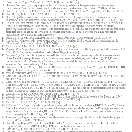
Cass. 1re civ., 11 juin 2002, n° 00-15297 : Bull. civ. I, n° 163.
[
↩
]
Durand-Pasquier G., « De quelques réflexions sur les prestations dues par le constructeur suite à
l’annulation d’un contrat de construction de maison individuelle », Const. et urb. 2004, n° 28.
[
↩
]
Cass. 1re civ., 10 déc. 2014, n° 13-23903 : Bull. civ. I, n° 206 ; RTD civ. 2015, p. 869, obs. Barbier H.
[
↩
]
Cass. 3e civ., 12 févr. 2014, n° 12-28902 : Bull. civ. III, n° 19.
[
↩
]
Dans l’hypothèse inverse où il ne conteste pas cette mesure, le juge est tenu de l’ordonner sans que le
constructeur puisse percevoir le coût des travaux réalisés (Cass. 3e civ., 11 déc. 2013, n° 12-14748, D).
[
↩
]
En ajoutant incidemment que le maître de l’ouvrage ne pouvait solliciter la démolition de l’ouvrage qu’il
« avait pris l’initiative de faire achever », la Cour de cassation stigmatise ce revirement subit qui
caractérise sa mauvaise foi. Le contrôle de proportionnalité procède alors d’une exigence de cohérence qui
était déjà sanctionnée sur le terrain de la loyauté contractuelle et qui participe d’un mouvement de
moralisation des sanctions contractuelles.
[
↩
]
Droit et pratique de la cassation en matière civile, 3e éd., 2012, LexisNexis, n° 1015, p. 397.
[
↩
]
Louvel B., « Ouverture de la conférence débat du 24 novembre 2015 : regards d’universitaires sur la
réforme de la Cour de cassation », JCP G 201
[
↩
]
Cass. 1re civ., 4 déc. 2013, n° 12-26066 : Bull. civ. I, n° 234.
[
↩
]
Vigneau V., « Propos introductifs », in Le juge judiciaire face au contrôle de proportionnalité, Agresti J.-P.
(dir.), 2018, Presses universitaires d’Aix-Marseille, p. 11 et s.
[
↩
]
Sturlèse B., « Le contrôle de proportionnalité en droit immobilier : beaucoup de bruit pour pas grand-
chose ! », in Le juge judiciaire face au contrôle de proportionnalité, Agresti J.-P. (dir.), 2018, Presses
universitaires d’Aix-Marseille, p. 125 et s. ; Le rôle normatif de la Cour de cassation, 2018, Étude
annuelle, Cour de cassation, p. 314 et s.
[
↩
]
Cass. crim., 31 janv. 2017, n° 16-82945 : Bull. crim. n° 26 – Cass. crim., 4 avr. 2018, n° 17-81083, D : RDI
2018, p. 336, obs. Roujou de Boubée G.
[
↩
]
Mme le conseiller Meano A.-L., « Chronique de la Cour de cassation », D. 2016, p. 1028.
[
↩
]
Cass. soc., 18 févr. 2014, n° 13-10294 : Bull. civ. V, n° 55 – Cass. 2e civ., 15 nov. 2007, n° 07-12304 : Bull.
civ. II, n° 255.
[
↩
]
Cass. 1re civ., 30 sept. 2015, n° 14-16273 : Bull. civ. I, n° 241 – Cass. 3e civ., 22 oct. 2015, n° 14-11776 :
Bull. civ. III, n° 102 – Cass. 3e civ., 17 déc. 2015, n° 14-22095 : Bull. civ. III, n° 138 – Cass. 3e civ., 21 janv.
2016, n° 15-10566 : Bull. civ. III, n° 14 ; Adde Cayrol N., « Le contrôle de la proportionnalité des mesures
conservatoires et de remise en état ordonnées en référé », RTD civ. 2016, p. 449.
[
↩
]
Cass. 3e civ., 20 janv. 2010, n° 08-16088 : Bull. civ. III, n° 19.
[
↩
]
Cass. 3e civ., 21 déc. 2017, n° 16-25469, PBI : D. 2018, p. 1328, obs. Mme le conseiller Méano A.-L.
[
↩
]
Cass. 3e civ., 10 nov. 2016, n° 15-19561 : Bull. civ. III, n° 154.
[
↩
]
Cass. 3e civ., 21 déc. 2017, n° 16-25406, PB.
[
↩
]
Malinvaud P., « Le principe de proportionnalité et le droit de la construction », RDI 2016, p. 437 ; Gautier
P.-Y., « La balance des intérêts au secours de l’entrepreneur : pas de démolition de l’ouvrage mal construit,
en application d’un contrat nul », RTD civ. 2016, p. 140 ; Chénédé F., « Contre-révolution tranquille à la
Cour de cassation ? », D. 2016, p. 796.
[
↩
]
Jourdain P., « Appréciation des modalités de réparation du dommage : le champ de la liberté des juges du
fond », RTD civ. 2018, p. 923.
[
↩
]
Cass. 3e civ., 16 juin 2015, n° 14-12548, D ; Adde Viney G., Jourdain P. et Carval S., Les effets de la
responsabilité, 4e éd., 2017, LGDJ, p. 121, n° 91 et la jurisprudence citée.
[
↩
]
Cass. 3e civ., 11 mai 2005, n° 03-21136 : Bull. civ. III, n° 103.
[
↩
]