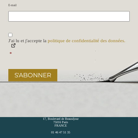
E-mail
R
G
P
J'ai lu et j'accepte la
politique de confidentialité des données.
D
*
*
S'ABONNER
17, Boulevard de Beauséjour
75016 Paris
FRANCE
01 46 47 51 35